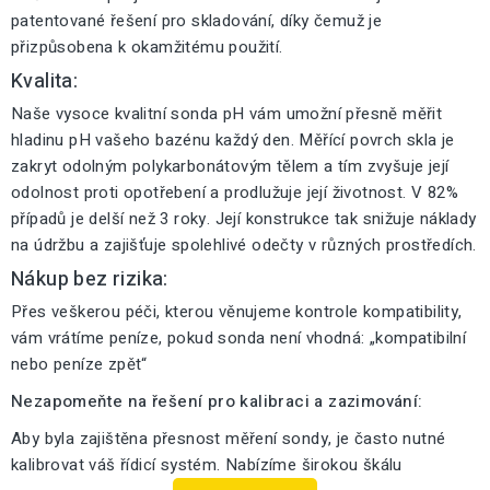
patentované řešení pro skladování, díky čemuž je
přizpůsobena k okamžitému použití.
Kvalita:
Naše vysoce kvalitní sonda pH vám umožní přesně měřit
hladinu pH vašeho bazénu každý den. Měřící povrch skla je
zakryt odolným polykarbonátovým tělem a tím zvyšuje její
odolnost proti opotřebení a prodlužuje její životnost. V 82%
případů je delší než 3 roky. Její konstrukce tak snižuje náklady
na údržbu a zajišťuje spolehlivé odečty v různých prostředích.
Nákup bez rizika:
Přes veškerou péči, kterou věnujeme kontrole kompatibility,
vám vrátíme peníze, pokud sonda není vhodná: „kompatibilní
nebo peníze zpět“
Nezapomeňte na řešení pro kalibraci a zazimování:
Aby byla zajištěna přesnost měření sondy, je často nutné
kalibrovat váš řídicí systém. Nabízíme širokou škálu