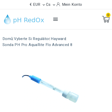
€ EUR
Cs
Mein Konto


0

Domů
Vyberte Si Regulátor
Hayward
Sonda PH Pro AquaRite Flo Advanced 8