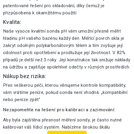
patentované řešení pro skladování, díky čemuž je
přizpůsobena k okamžitému použití.
Kvalita:
Naše vysoce kvalitní sonda pH vám umožní přesně měřit
hladinu pH vašeho bazénu každý den. Měřící povrch skla je
zakryt odolným polykarbonátovým tělem a tím zvyšuje její
odolnost proti opotřebení a prodlužuje její životnost. V 82%
případů je delší než 3 roky. Její konstrukce tak snižuje náklady
na údržbu a zajišťuje spolehlivé odečty v různých prostředích.
Nákup bez rizika:
Přes veškerou péči, kterou věnujeme kontrole kompatibility,
vám vrátíme peníze, pokud sonda není vhodná: „kompatibilní
nebo peníze zpět“
Nezapomeňte na řešení pro kalibraci a zazimování:
Aby byla zajištěna přesnost měření sondy, je často nutné
kalibrovat váš řídicí systém. Nabízíme širokou škálu