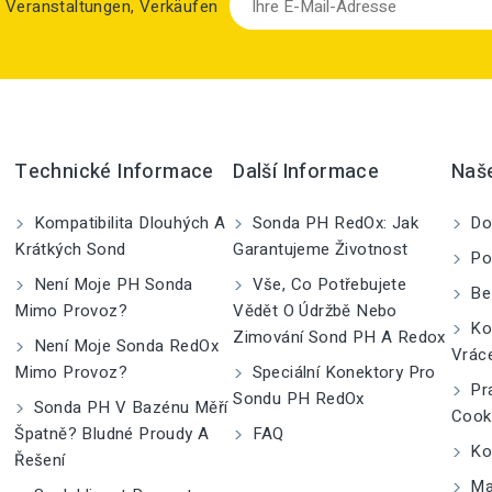
zu Veranstaltungen, Verkäufen
Technické Informace
Další Informace
Naš
Kompatibilita Dlouhých A
Sonda PH RedOx: Jak
Do
Krátkých Sond
Garantujeme Životnost
Po
Není Moje PH Sonda
Vše, Co Potřebujete
Be
Mimo Provoz?
Vědět O Údržbě Nebo
Kom
Zimování Sond PH A Redox
Není Moje Sonda RedOx
Vrác
Mimo Provoz?
Speciální Konektory Pro
Pra
Sondu PH RedOx
Sonda PH V Bazénu Měří
Cook
Špatně? Bludné Proudy A
FAQ
Kon
Řešení
Ma