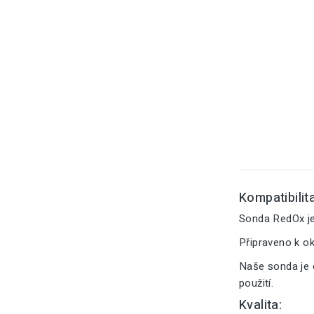
Kompatibilita
Sonda RedOx je 
Připraveno k o
Naše sonda je 
použití.
Kvalita: