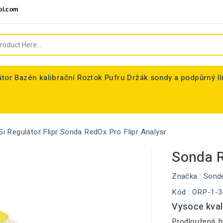
ol.com
átor
Bazén kalibrační Roztok Pufru
Držák sondy a podpůrný l
Si Regulátor
Flipr
Sonda RedOx Pro Flipr Analysr
Sonda R
Značka :
Sond
Kód
: ORP-1-3
Vysoce kval
Prodloužená ži