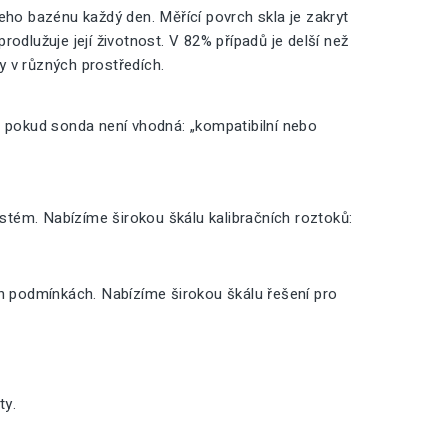
o bazénu každý den. Měřící povrch skla je zakryt
odlužuje její životnost. V 82% případů je delší než
ty v různých prostředích.
, pokud sonda není vhodná: „kompatibilní nebo
ystém. Nabízíme širokou škálu kalibračních roztoků:
ch podmínkách. Nabízíme širokou škálu řešení pro
ty.