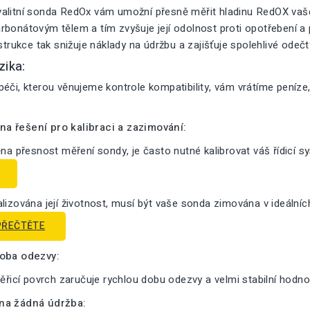
alitní sonda RedOx vám umožní přesně měřit hladinu RedOX vašeh
bonátovým tělem a tím zvyšuje její odolnost proti opotřebení a pr
nstrukce tak snižuje náklady na údržbu a zajišťuje spolehlivé odeč
zika:
éči, kterou věnujeme kontrole kompatibility, vám vrátíme peníze
a řešení pro kalibraci a zazimování:
ěna přesnost měření sondy, je často nutné kalibrovat váš řídicí s
lizována její životnost, musí být vaše sonda zimována v ideální
PŘEČTĚTE
doba odezvy:
měřicí povrch zaručuje rychlou dobu odezvy a velmi stabilní hodno
na žádná údržba: