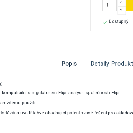
Dostupný

Popis
Detaily Produk
:
kompatibilní s regulátorem Flipr analysr společnosti Flipr .
kamžitému použití:
dodávána uvnitř lahve obsahující patentované řešení pro sklado