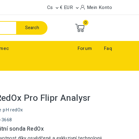
Cs
€ EUR
Mein Konto


0
Search
ímec
Forum
Faq
edOx Pro Flipr Analysr
e pH redOx
-3668
itní sonda RedOx
votnost díky osvědčené a exkluzivní technologii