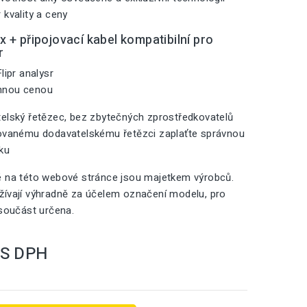
 kvality a ceny
 + připojovací kabel kompatibilní pro
r
lipr analysr
mnou cenou
elský řetězec, bez zbytečných zprostředkovatelů
zovanému dodavatelskému řetězci zaplaťte správnou
iku
é na této webové stránce jsou majetkem výrobců.
ívají výhradně za účelem označení modelu, pro
 součást určena.
S DPH