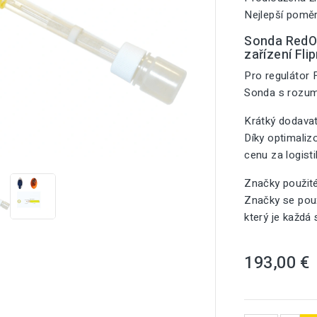
Nejlepší poměr
Sonda RedOx
zařízení Flip
Pro regulátor F
Sonda s rozu
Krátký dodavat
Díky optimali

cenu za logist
Značky použit
Značky se použ
který je každá
193,00 €