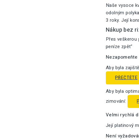
Naše vysoce kv
odolným polykar
3 roky. Její ko
Nákup bez ri
Přes veškerou p
peníze zpět“
Nezapomeňte n
Aby byla zajišt
PŘEČTĚTE
Aby byla optima
zimování:
Velmi rychlá 
Její platinový 
Není vyžadová