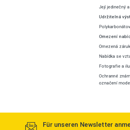
Její jedinečný 
Udržitelná výs
Polykarbonátové
Omezení nabíd
Omezená záruka
Nabídka se vzt
Fotografie a il
Ochranné známk
označení modelu
Für unseren Newsletter anm