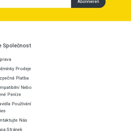
e Společnost
prava
dmínky Prodeje
zpečná Platba
patibilní Nebo
ené Peníze
vidla Používání
ies
taktujte Nás
pa Stránek