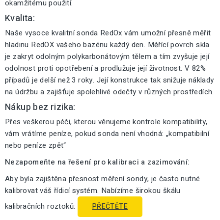
okamžitému použití.
Kvalita:
Naše vysoce kvalitní sonda RedOx vám umožní přesně měřit
hladinu RedOX vašeho bazénu každý den. Měřící povrch skla
je zakryt odolným polykarbonátovým tělem a tím zvyšuje její
odolnost proti opotřebení a prodlužuje její životnost. V 82%
případů je delší než 3 roky. Její konstrukce tak snižuje náklady
na údržbu a zajišťuje spolehlivé odečty v různých prostředích.
Nákup bez rizika:
Přes veškerou péči, kterou věnujeme kontrole kompatibility,
vám vrátíme peníze, pokud sonda není vhodná: „kompatibilní
nebo peníze zpět“
Nezapomeňte na řešení pro kalibraci a zazimování:
Aby byla zajištěna přesnost měření sondy, je často nutné
kalibrovat váš řídicí systém. Nabízíme širokou škálu
kalibračních roztoků:
PŘEČTĚTE