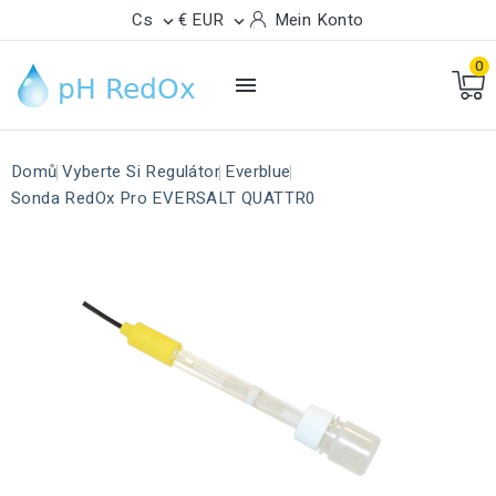
Cs
€ EUR
Mein Konto


0

Domů
Vyberte Si Regulátor
Everblue
Sonda RedOx Pro EVERSALT QUATTR0