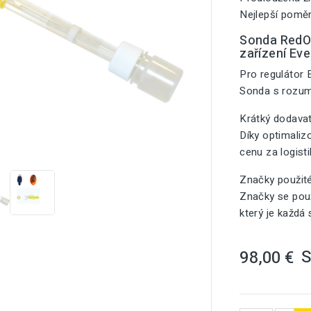
Nejlepší poměr
Sonda RedOx
zařízení Eve
Pro regulátor 
Sonda s rozu
Krátký dodavat
Díky optimali

cenu za logist
Značky použit
Značky se použ
který je každá
98,00 €