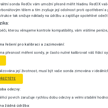
alitní sonda RedOx vám umožní přesně měřit hladinu RedOX vašeh
bonátovým tělem a tím zvyšuje její odolnost proti opotřebení a pr
nstrukce tak snižuje náklady na údržbu a zajišťuje spolehlivé odeč
zika:
éči, kterou věnujeme kontrole kompatibility, vám vrátíme peníze
a řešení pro kalibraci a zazimování:
ěna přesnost měření sondy, je často nutné kalibrovat váš řídicí s
lizována její životnost, musí být vaše sonda zimována v ideální
PŘEČTĚTE
doba odezvy:
měřicí povrch zaručuje rychlou dobu odezvy a velmi stabilní hodno
na žádná údržba: