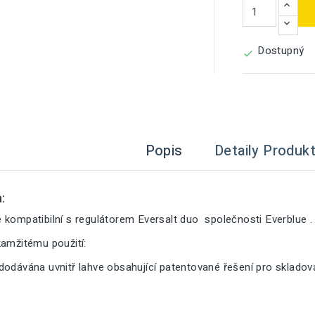
Dostupný

Popis
Detaily Produk
:
 kompatibilní s regulátorem Eversalt duo společnosti Everblue .
kamžitému použití:
dodávána uvnitř lahve obsahující patentované řešení pro sklado