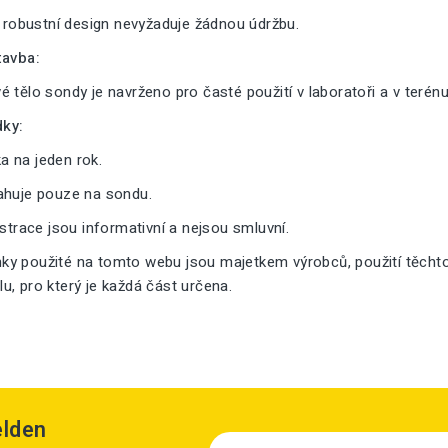
a robustní design nevyžaduje žádnou údržbu.
tavba:
 tělo sondy je navrženo pro časté použití v laboratoři a v terénu
ky:
 na jeden rok.
ahuje pouze na sondu.
ustrace jsou informativní a nejsou smluvní.
y použité na tomto webu jsou majetkem výrobců, použití těcht
, pro který je každá část určena.
elden