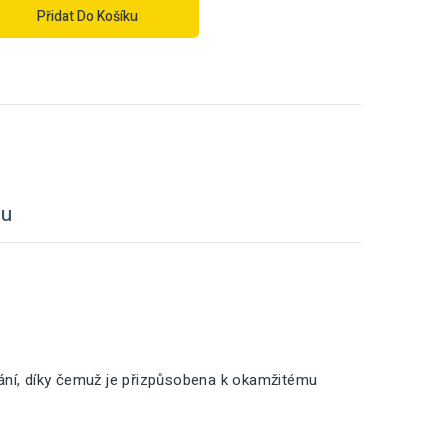
Přidat Do Košíku
tu
vání, díky čemuž je přizpůsobena k okamžitému