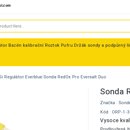
ol.com
átor
Bazén kalibrační Roztok Pufru
Držák sondy a podpůrný l
Si Regulátor
Everblue
Sonda RedOx Pro Eversalt Duo
Sonda R
Značka :
Sond
Kód
: ORP-1-3
Vysoce kval
Prodloužená ži