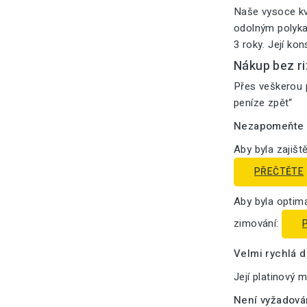
Naše vysoce kv
odolným polykar
3 roky. Její ko
Nákup bez ri
Přes veškerou p
peníze zpět“
Nezapomeňte n
Aby byla zajišt
PŘEČTĚTE
Aby byla optima
zimování:
Velmi rychlá 
Její platinový 
Není vyžadová