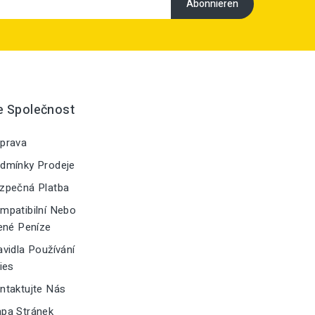
e Společnost
prava
dmínky Prodeje
zpečná Platba
patibilní Nebo
ené Peníze
vidla Používání
ies
taktujte Nás
pa Stránek