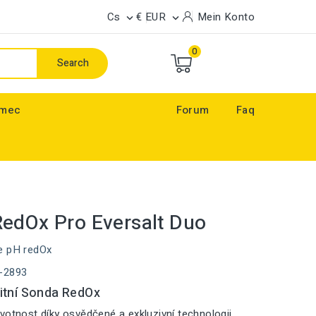
Cs
€ EUR
Mein Konto


0
Search
ímec
Forum
Faq
edOx Pro Eversalt Duo
e pH redOx
-2893
itní Sonda RedOx
votnost díky osvědčené a exkluzivní technologii