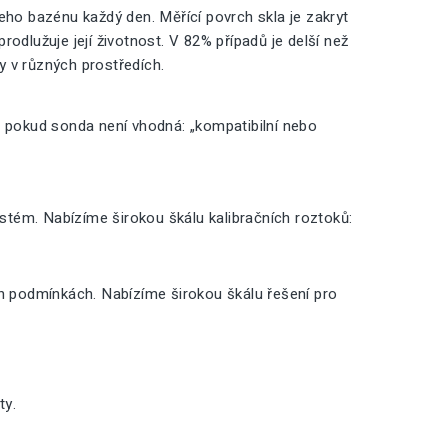
o bazénu každý den. Měřící povrch skla je zakryt
odlužuje její životnost. V 82% případů je delší než
ty v různých prostředích.
, pokud sonda není vhodná: „kompatibilní nebo
ystém. Nabízíme širokou škálu kalibračních roztoků:
ch podmínkách. Nabízíme širokou škálu řešení pro
ty.