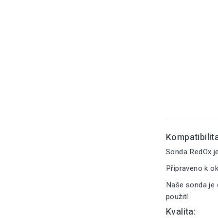
Kompatibilita
Sonda RedOx je
Připraveno k o
Naše sonda je 
použití.
Kvalita: