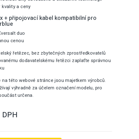
 kvality a ceny
 + připojovací kabel kompatibilní pro
rblue
Eversalt duo
mnou cenou
elský řetězec, bez zbytečných zprostředkovatelů
zovanému dodavatelskému řetězci zaplaťte správnou
iku
é na této webové stránce jsou majetkem výrobců.
ívají výhradně za účelem označení modelu, pro
 součást určena.
S DPH