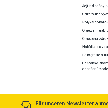
Její jedinečný 
Udržitelná výs
Polykarbonátové
Omezení nabíd
Omezená záruka
Nabídka se vzt
Fotografie a il
Ochranné známk
označení modelu
Für unseren Newsletter anm