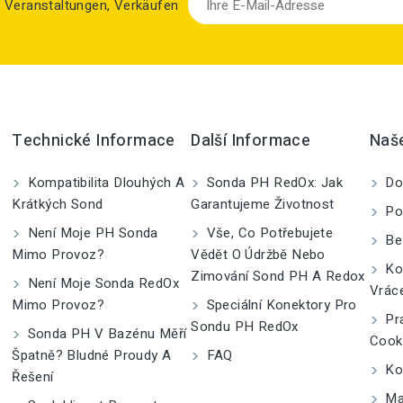
zu Veranstaltungen, Verkäufen
Technické Informace
Další Informace
Naš
Kompatibilita Dlouhých A
Sonda PH RedOx: Jak
Do
Krátkých Sond
Garantujeme Životnost
Po
Není Moje PH Sonda
Vše, Co Potřebujete
Be
Mimo Provoz?
Vědět O Údržbě Nebo
Kom
Zimování Sond PH A Redox
Není Moje Sonda RedOx
Vrác
Mimo Provoz?
Speciální Konektory Pro
Pra
Sondu PH RedOx
Sonda PH V Bazénu Měří
Cook
Špatně? Bludné Proudy A
FAQ
Kon
Řešení
Ma