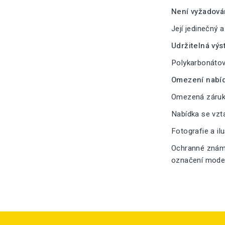
Není vyžadová
Její jedinečný 
Udržitelná výs
Polykarbonátové
Omezení nabíd
Omezená záruka
Nabídka se vzt
Fotografie a il
Ochranné známk
označení modelu