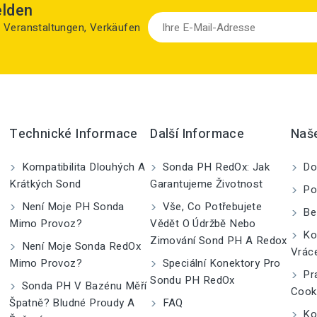
elden
zu Veranstaltungen, Verkäufen
Technické Informace
Další Informace
Naš
Kompatibilita Dlouhých A
Sonda PH RedOx: Jak
Do
Krátkých Sond
Garantujeme Životnost
Po
Není Moje PH Sonda
Vše, Co Potřebujete
Be
Mimo Provoz?
Vědět O Údržbě Nebo
Kom
Zimování Sond PH A Redox
Není Moje Sonda RedOx
Vrác
Mimo Provoz?
Speciální Konektory Pro
Pra
Sondu PH RedOx
Sonda PH V Bazénu Měří
Cook
Špatně? Bludné Proudy A
FAQ
Kon