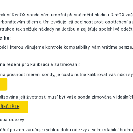
alitní RedOX sonda vám umožní přesně měřit hladinu RedOX vaše
bonátovým tělem a tím zvyšuje její odolnost proti opotřebení a pr
nstrukce tak snižuje náklady na údržbu a zajišťuje spolehlivé odeč
zika:
éči, kterou věnujeme kontrole kompatibility, vám vrátíme peníze
a řešení pro kalibraci a zazimování:
ěna přesnost měření sondy, je často nutné kalibrovat váš řídicí s
lizována její životnost, musí být vaše sonda zimována v ideální
PŘEČTĚTE
doba odezvy:
měřicí povrch zaručuje rychlou dobu odezvy a velmi stabilní hodno