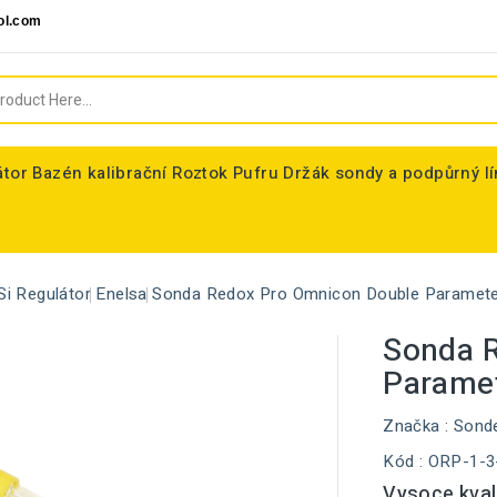
ol.com
átor
Bazén kalibrační Roztok Pufru
Držák sondy a podpůrný l
Si Regulátor
Enelsa
Sonda Redox Pro Omnicon Double Paramete
Sonda 
Paramet
Značka :
Sond
Kód
: ORP-1-3
Vysoce kval