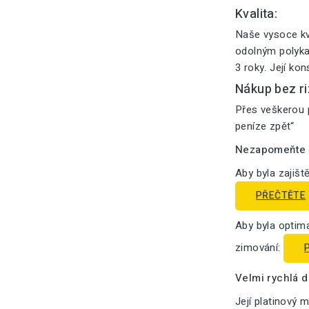
Kvalita:
Naše vysoce kv
odolným polykar
3 roky. Její ko
Nákup bez ri
Přes veškerou p
peníze zpět“
Nezapomeňte n
Aby byla zajišt
PŘEČTĚTE
Aby byla optima
zimování:
Velmi rychlá 
Její platinový 