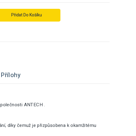
Přidat Do Košíku
Přílohy
společnosti ANTECH .
vání, díky čemuž je přizpůsobena k okamžitému