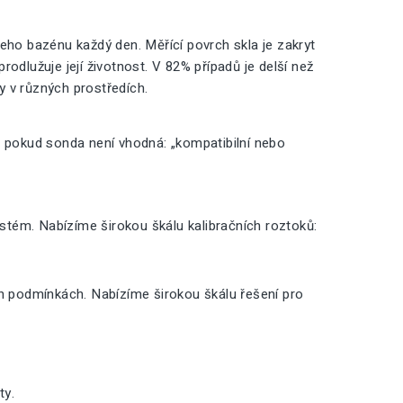
ho bazénu každý den. Měřící povrch skla je zakryt
odlužuje její životnost. V 82% případů je delší než
ty v různých prostředích.
, pokud sonda není vhodná: „kompatibilní nebo
ystém. Nabízíme širokou škálu kalibračních roztoků:
ch podmínkách. Nabízíme širokou škálu řešení pro
ty.