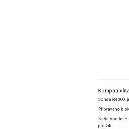
Kompatibilita
Sonda RedOX j
Připraveno k o
Naše sonda je 
použití.