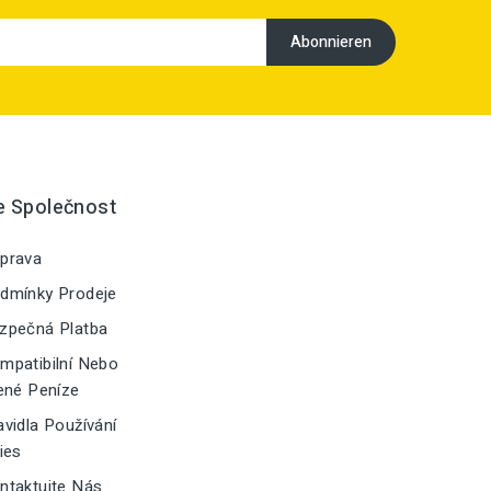
e Společnost
prava
dmínky Prodeje
zpečná Platba
patibilní Nebo
ené Peníze
vidla Používání
ies
taktujte Nás