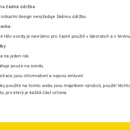
na žádná údržba:
a robustní design nevyžaduje žádnou údržbu.
tavba:
 tělo sondy je navrženo pro časté použití v laboratoři a v terénu
ky:
 na jeden rok.
ahuje pouze na sondu.
ustrace jsou informativní a nejsou smluvní.
y použité na tomto webu jsou majetkem výrobců, použití těcht
, pro který je každá část určena.