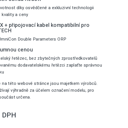
votnost díky osvědčené a exkluzivní technologii
 kvality a ceny
 + připojovací kabel kompatibilní pro
NTECH
 OmniCon Double Parameters ORP
zumnou cenou
elský řetězec, bez zbytečných zprostředkovatelů
zovanému dodavatelskému řetězci zaplaťte správnou
iku
é na této webové stránce jsou majetkem výrobců.
ívají výhradně za účelem označení modelu, pro
 součást určena.
S DPH