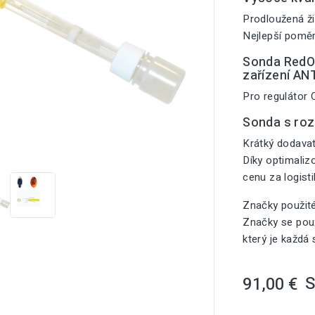
Prodloužená ži
Nejlepší poměr
Sonda RedOX
zařízení A
Pro regulátor
Sonda s ro

Krátký dodavat
Díky optimali
cenu za logist
Značky použit
Značky se použ
který je každá
91,00 €