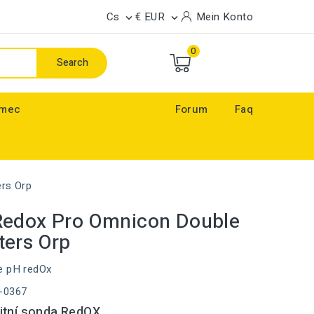
Cs
€ EUR
Mein Konto


0
Search
ímec
Forum
Faq
rs Orp
Redox Pro Omnicon Double
ers Orp
e pH redOx
-0367
itní sonda RedOX