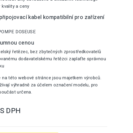
 kvality a ceny
řipojovací kabel kompatibilní pro zařízení
r POMPE DOSEUSE
zumnou cenou
elský řetězec, bez zbytečných zprostředkovatelů
zovanému dodavatelskému řetězci zaplaťte správnou
iku
é na této webové stránce jsou majetkem výrobců.
ívají výhradně za účelem označení modelu, pro
 součást určena.
S DPH