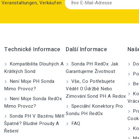
zu Veranstaltungen, Verkäufen
Technické Informace
Další Informace
Naš
Kompatibilita Dlouhých A
Sonda PH RedOx: Jak
Do
Krátkých Sond
Garantujeme Životnost
Po
Není Moje PH Sonda
Vše, Co Potřebujete
Be
Mimo Provoz?
Vědět O Údržbě Nebo
Kom
Zimování Sond PH A Redox
Není Moje Sonda RedOx
Vrác
Mimo Provoz?
Speciální Konektory Pro
Pra
Sondu PH RedOx
Sonda PH V Bazénu Měří
Cook
Špatně? Bludné Proudy A
FAQ
Kon
Řešení
Ma