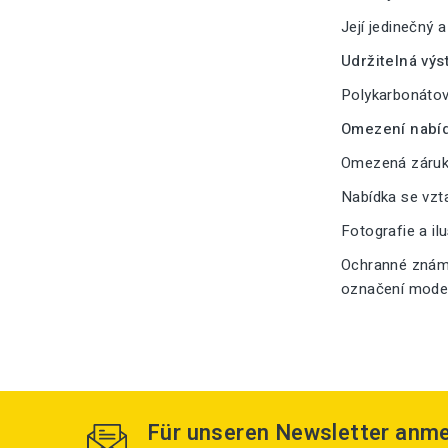
Její jedinečný 
Udržitelná výs
Polykarbonátové
Omezení nabíd
Omezená záruka
Nabídka se vzt
Fotografie a il
Ochranné známk
označení modelu
Für unseren Newsletter anm