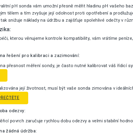
alitní pH sonda vám umožní přesně měřit hladinu pH vašeho bazé
m tělem a tím zvyšuje její odolnost proti opotřebení a prodlužuje 
 tak snižuje náklady na údržbu a zajišťuje spolehlivé odečty v růz
zika:
éči, kterou věnujeme kontrole kompatibility, vám vrátíme peníze
a řešení pro kalibraci a zazimování:
ěna přesnost měření sondy, je často nutné kalibrovat váš řídicí s
lizována její životnost, musí být vaše sonda zimována v ideální
PŘEČTĚTE
doba odezvy:
měřicí povrch zaručuje rychlou dobu odezvy a velmi stabilní hodno
na žádná údržba: