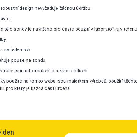
a robustní design nevyžaduje žádnou údržbu.
tavba:
 tělo sondy je navrženo pro časté použití v laboratoři a v terénu
ky:
 na jeden rok.
ahuje pouze na sondu.
ustrace jsou informativní a nejsou smluvní.
y použité na tomto webu jsou majetkem výrobců, použití těcht
, pro který je každá část určena.
elden