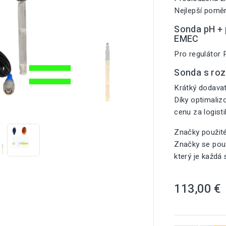
Nejlepší poměr
Sonda pH + p
EMEC
Pro reguláto
Sonda s ro
Krátký dodavat
Díky optimali

cenu za logist
Značky použit
Značky se použ
který je každá
113,00 €