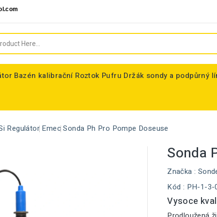
ol.com
átor
Bazén kalibrační Roztok Pufru
Držák sondy a podpůrný l
Si Regulátor
Emec
Sonda Ph Pro Pompe Doseuse
Sonda 
Značka :
Sond
Kód
: PH-1-3-
Vysoce kval
Prodloužená ži