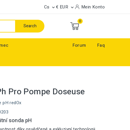
Cs
€ EUR
Mein Konto


0
Search
ímec
Forum
Faq
Ph Pro Pompe Doseuse
e pH redOx
0203
itní sonda pH
votnost díky osvědčené a exkluzivní technologii