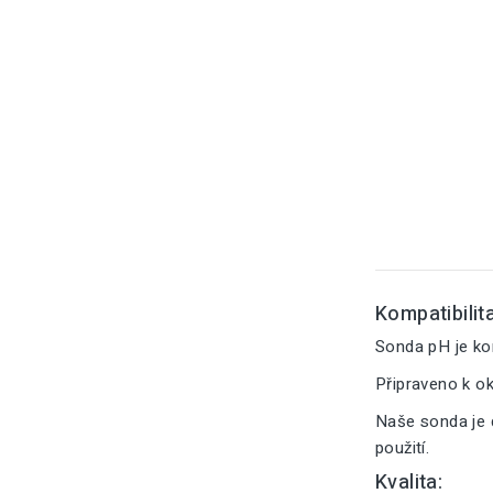
Kompatibilita
Sonda pH je k
Připraveno k o
Naše sonda je 
použití.
Kvalita: