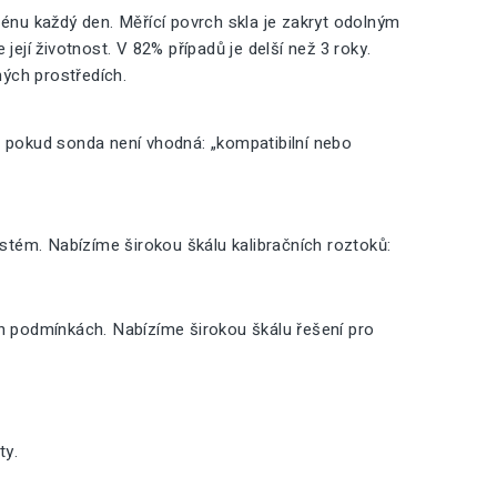
nu každý den. Měřící povrch skla je zakryt odolným
její životnost. V 82% případů je delší než 3 roky.
ných prostředích.
, pokud sonda není vhodná: „kompatibilní nebo
ystém. Nabízíme širokou škálu kalibračních roztoků:
ch podmínkách. Nabízíme širokou škálu řešení pro
ty.