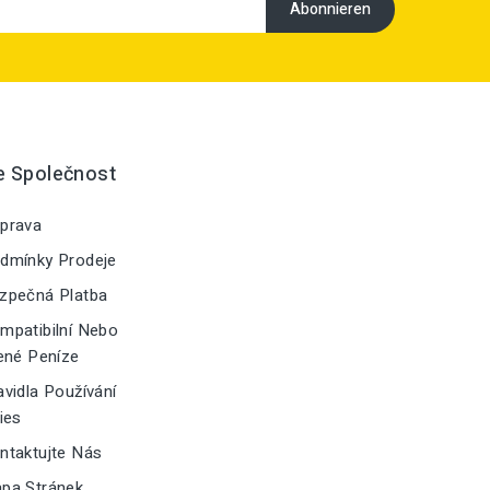
e Společnost
prava
dmínky Prodeje
zpečná Platba
patibilní Nebo
ené Peníze
vidla Používání
ies
taktujte Nás
pa Stránek