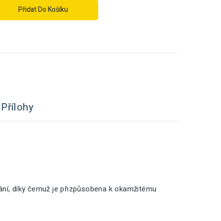
Přidat Do Košíku
Přílohy
vání, díky čemuž je přizpůsobena k okamžitému