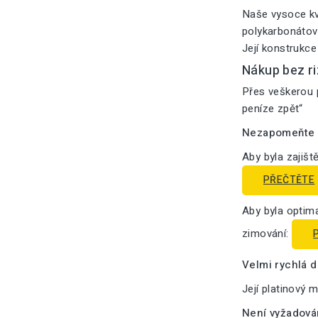
Naše vysoce kv
polykarbonátový
Její konstrukce
Nákup bez ri
Přes veškerou p
peníze zpět“
Nezapomeňte n
Aby byla zajišt
PŘEČTĚTE
Aby byla optima
zimování:
Velmi rychlá 
Její platinový 
Není vyžadová