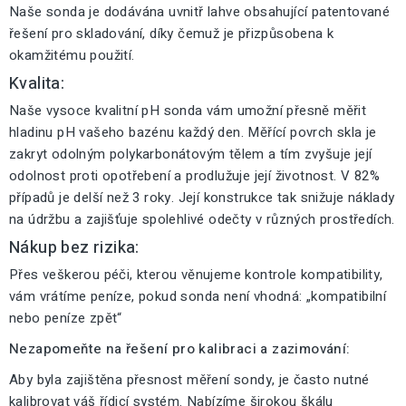
Naše sonda je dodávána uvnitř lahve obsahující patentované
řešení pro skladování, díky čemuž je přizpůsobena k
okamžitému použití.
Kvalita:
Naše vysoce kvalitní pH sonda vám umožní přesně měřit
hladinu pH vašeho bazénu každý den. Měřící povrch skla je
zakryt odolným polykarbonátovým tělem a tím zvyšuje její
odolnost proti opotřebení a prodlužuje její životnost. V 82%
případů je delší než 3 roky. Její konstrukce tak snižuje náklady
na údržbu a zajišťuje spolehlivé odečty v různých prostředích.
Nákup bez rizika:
Přes veškerou péči, kterou věnujeme kontrole kompatibility,
vám vrátíme peníze, pokud sonda není vhodná: „kompatibilní
nebo peníze zpět“
Nezapomeňte na řešení pro kalibraci a zazimování:
Aby byla zajištěna přesnost měření sondy, je často nutné
kalibrovat váš řídicí systém. Nabízíme širokou škálu