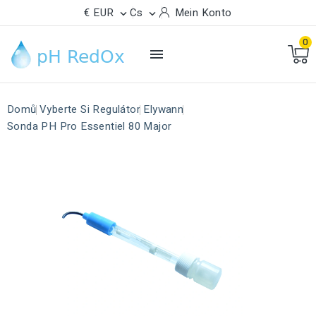
€ EUR
Cs
Mein Konto


0

Domů
Vyberte Si Regulátor
Elywann
Sonda PH Pro Essentiel 80 Major