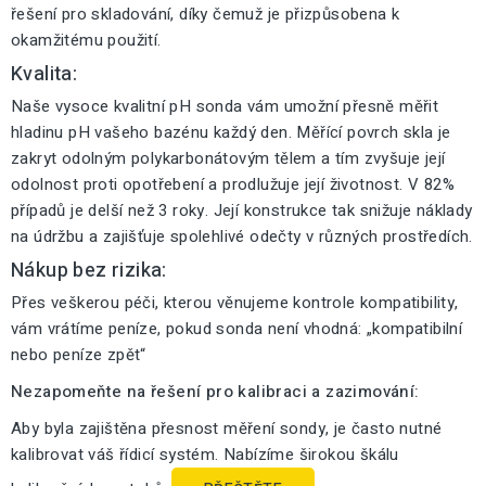
řešení pro skladování, díky čemuž je přizpůsobena k
okamžitému použití.
Kvalita:
Naše vysoce kvalitní pH sonda vám umožní přesně měřit
hladinu pH vašeho bazénu každý den. Měřící povrch skla je
zakryt odolným polykarbonátovým tělem a tím zvyšuje její
odolnost proti opotřebení a prodlužuje její životnost. V 82%
případů je delší než 3 roky. Její konstrukce tak snižuje náklady
na údržbu a zajišťuje spolehlivé odečty v různých prostředích.
Nákup bez rizika:
Přes veškerou péči, kterou věnujeme kontrole kompatibility,
vám vrátíme peníze, pokud sonda není vhodná: „kompatibilní
nebo peníze zpět“
Nezapomeňte na řešení pro kalibraci a zazimování:
Aby byla zajištěna přesnost měření sondy, je často nutné
kalibrovat váš řídicí systém. Nabízíme širokou škálu