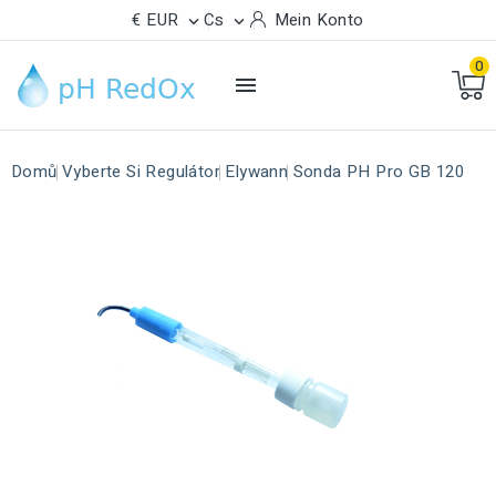
€ EUR
Cs
Mein Konto


0

Domů
Vyberte Si Regulátor
Elywann
Sonda PH Pro GB 120