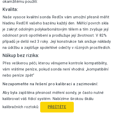
okamžitému použití.
Kvalita:
Naše vysoce kvalitní sonda RedOx vám umožní přesně měřit
hladinu RedOX vašeho bazénu každý den. Měřící povrch skla
je zakryt odolným polykarbonátovým tělem a tím zvyšuje její
odolnost proti opotřebení a prodlužuje její životnost. V 82%
případů je delší než 3 roky. Její konstrukce tak snižuje náklady
na údržbu a zajišťuje spolehlivé odečty v různých prostředích.
Nákup bez rizika:
Přes veškerou péči, kterou věnujeme kontrole kompatibility,
vám vrátíme peníze, pokud sonda není vhodná: „kompatibilní
nebo peníze zpět“
Nezapomeňte na řešení pro kalibraci a zazimování:
Aby byla zajištěna přesnost měření sondy, je často nutné
kalibrovat váš řídicí systém. Nabízíme širokou škálu
kalibračních roztoků:
PŘEČTĚTE