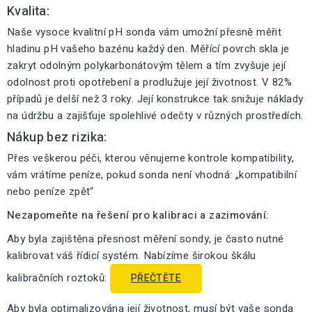
Kvalita:
Naše vysoce kvalitní pH sonda vám umožní přesně měřit
hladinu pH vašeho bazénu každý den. Měřící povrch skla je
zakryt odolným polykarbonátovým tělem a tím zvyšuje její
odolnost proti opotřebení a prodlužuje její životnost. V 82%
případů je delší než 3 roky. Její konstrukce tak snižuje náklady
na údržbu a zajišťuje spolehlivé odečty v různých prostředích.
Nákup bez rizika:
Přes veškerou péči, kterou věnujeme kontrole kompatibility,
vám vrátíme peníze, pokud sonda není vhodná: „kompatibilní
nebo peníze zpět“
Nezapomeňte na řešení pro kalibraci a zazimování:
Aby byla zajištěna přesnost měření sondy, je často nutné
kalibrovat váš řídicí systém. Nabízíme širokou škálu
kalibračních roztoků:
PŘEČTĚTE
Aby byla optimalizována její životnost, musí být vaše sonda