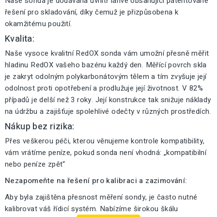
Naše sonda je dodávána uvnitř lahve obsahující patentované
řešení pro skladování, díky čemuž je přizpůsobena k
okamžitému použití.
Kvalita:
Naše vysoce kvalitní RedOX sonda vám umožní přesně měřit
hladinu RedOX vašeho bazénu každý den. Měřící povrch skla
je zakryt odolným polykarbonátovým tělem a tím zvyšuje její
odolnost proti opotřebení a prodlužuje její životnost. V 82%
případů je delší než 3 roky. Její konstrukce tak snižuje náklady
na údržbu a zajišťuje spolehlivé odečty v různých prostředích.
Nákup bez rizika:
Přes veškerou péči, kterou věnujeme kontrole kompatibility,
vám vrátíme peníze, pokud sonda není vhodná: „kompatibilní
nebo peníze zpět“
Nezapomeňte na řešení pro kalibraci a zazimování:
Aby byla zajištěna přesnost měření sondy, je často nutné
kalibrovat váš řídicí systém. Nabízíme širokou škálu