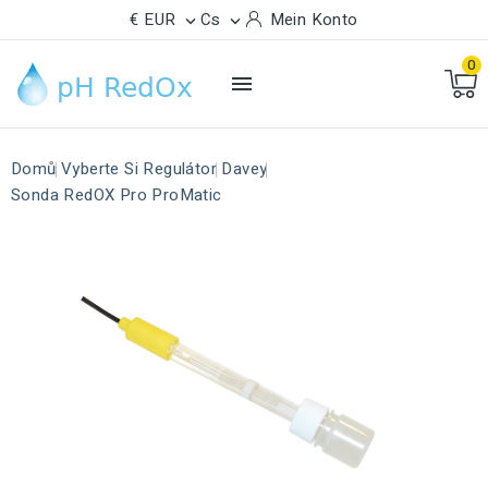
€ EUR
Cs
Mein Konto


0

Domů
Vyberte Si Regulátor
Davey
Sonda RedOX Pro ProMatic