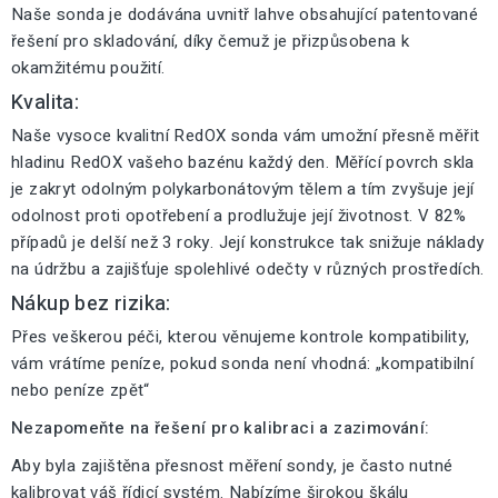
Naše sonda je dodávána uvnitř lahve obsahující patentované
řešení pro skladování, díky čemuž je přizpůsobena k
okamžitému použití.
Kvalita:
Naše vysoce kvalitní RedOX sonda vám umožní přesně měřit
hladinu RedOX vašeho bazénu každý den. Měřící povrch skla
je zakryt odolným polykarbonátovým tělem a tím zvyšuje její
odolnost proti opotřebení a prodlužuje její životnost. V 82%
případů je delší než 3 roky. Její konstrukce tak snižuje náklady
na údržbu a zajišťuje spolehlivé odečty v různých prostředích.
Nákup bez rizika:
Přes veškerou péči, kterou věnujeme kontrole kompatibility,
vám vrátíme peníze, pokud sonda není vhodná: „kompatibilní
nebo peníze zpět“
Nezapomeňte na řešení pro kalibraci a zazimování:
Aby byla zajištěna přesnost měření sondy, je často nutné
kalibrovat váš řídicí systém. Nabízíme širokou škálu