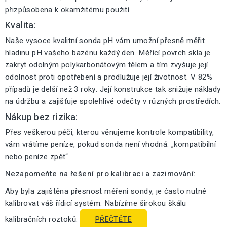
přizpůsobena k okamžitému použití.
Kvalita:
Naše vysoce kvalitní sonda pH vám umožní přesně měřit
hladinu pH vašeho bazénu každý den. Měřící povrch skla je
zakryt odolným polykarbonátovým tělem a tím zvyšuje její
odolnost proti opotřebení a prodlužuje její životnost. V 82%
případů je delší než 3 roky. Její konstrukce tak snižuje náklady
na údržbu a zajišťuje spolehlivé odečty v různých prostředích.
Nákup bez rizika:
Přes veškerou péči, kterou věnujeme kontrole kompatibility,
vám vrátíme peníze, pokud sonda není vhodná: „kompatibilní
nebo peníze zpět“
Nezapomeňte na řešení pro kalibraci a zazimování:
Aby byla zajištěna přesnost měření sondy, je často nutné
kalibrovat váš řídicí systém. Nabízíme širokou škálu
kalibračních roztoků:
PŘEČTĚTE