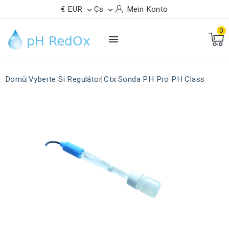
€ EUR
Cs
Mein Konto


0

Domů
Vyberte Si Regulátor
Ctx
Sonda PH Pro PH Class