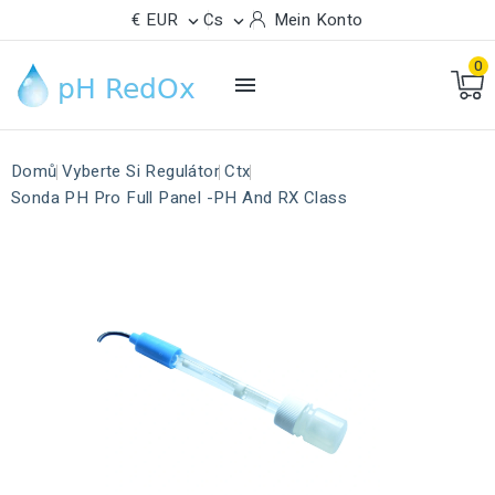
€ EUR
Cs
Mein Konto


0

Domů
Vyberte Si Regulátor
Ctx
Sonda PH Pro Full Panel -pH And RX Class