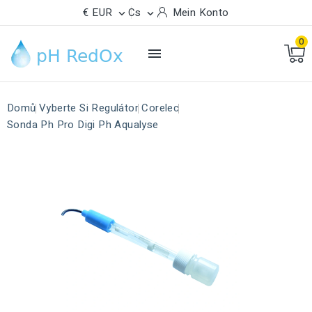
€ EUR
Cs
Mein Konto


0

Domů
Vyberte Si Regulátor
Corelec
Sonda Ph Pro Digi Ph Aqualyse