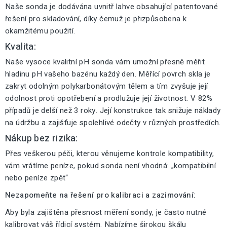
Naše sonda je dodávána uvnitř lahve obsahující patentované
řešení pro skladování, díky čemuž je přizpůsobena k
okamžitému použití.
Kvalita:
Naše vysoce kvalitní pH sonda vám umožní přesně měřit
hladinu pH vašeho bazénu každý den. Měřící povrch skla je
zakryt odolným polykarbonátovým tělem a tím zvyšuje její
odolnost proti opotřebení a prodlužuje její životnost. V 82%
případů je delší než 3 roky. Její konstrukce tak snižuje náklady
na údržbu a zajišťuje spolehlivé odečty v různých prostředích.
Nákup bez rizika:
Přes veškerou péči, kterou věnujeme kontrole kompatibility,
vám vrátíme peníze, pokud sonda není vhodná: „kompatibilní
nebo peníze zpět“
Nezapomeňte na řešení pro kalibraci a zazimování:
Aby byla zajištěna přesnost měření sondy, je často nutné
kalibrovat váš řídicí systém. Nabízíme širokou škálu