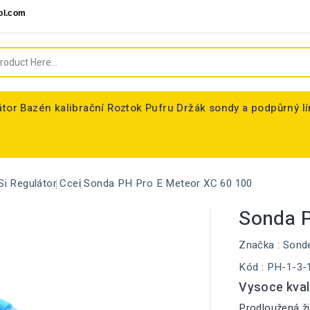
ol.com
átor
Bazén kalibrační Roztok Pufru
Držák sondy a podpůrný l
Si Regulátor
Ccei
Sonda PH Pro E Meteor XC 60 100
Sonda P
Značka :
Sond
Kód
: PH-1-3-
Vysoce kval
Prodloužená ži