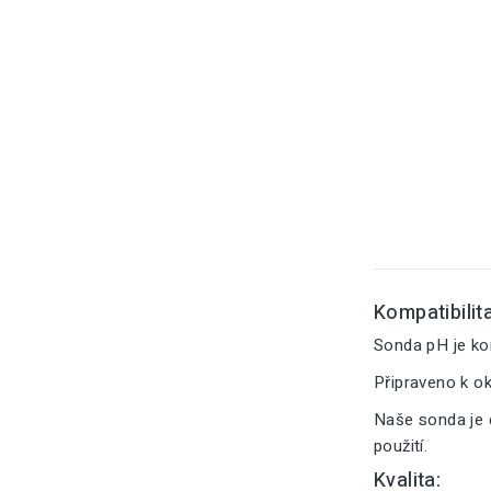
Kompatibilita
Sonda pH je ko
Připraveno k o
Naše sonda je 
použití.
Kvalita: