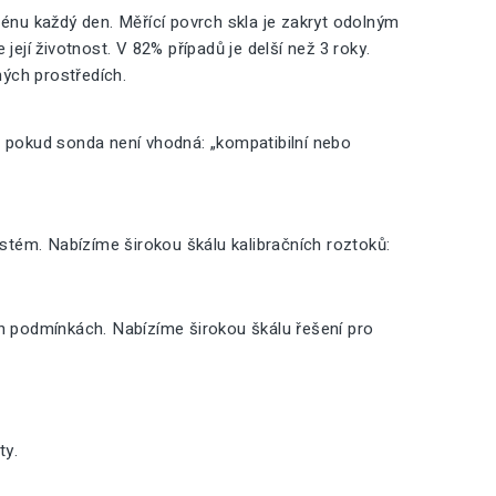
nu každý den. Měřící povrch skla je zakryt odolným
její životnost. V 82% případů je delší než 3 roky.
ných prostředích.
, pokud sonda není vhodná: „kompatibilní nebo
ystém. Nabízíme širokou škálu kalibračních roztoků:
ch podmínkách. Nabízíme širokou škálu řešení pro
ty.