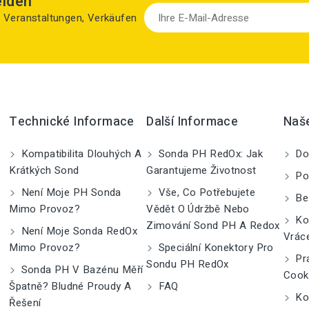
elden
zu Veranstaltungen, Verkäufen
Technické Informace
Další Informace
Naš
Kompatibilita Dlouhých A
Sonda PH RedOx: Jak
Do
Krátkých Sond
Garantujeme Životnost
Po
Není Moje PH Sonda
Vše, Co Potřebujete
Be
Mimo Provoz?
Vědět O Údržbě Nebo
Kom
Zimování Sond PH A Redox
Není Moje Sonda RedOx
Vrác
Mimo Provoz?
Speciální Konektory Pro
Pra
Sondu PH RedOx
Sonda PH V Bazénu Měří
Cook
Špatně? Bludné Proudy A
FAQ
Kon
Řešení