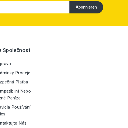
e Společnost
prava
dmínky Prodeje
zpečná Platba
patibilní Nebo
ené Peníze
vidla Používání
ies
taktujte Nás