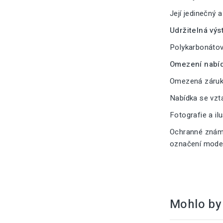
Její jedinečný 
Udržitelná výs
Polykarbonátové
Omezení nabíd
Omezená záruka
Nabídka se vzt
Fotografie a il
Ochranné známk
označení modelu
Mohlo by 