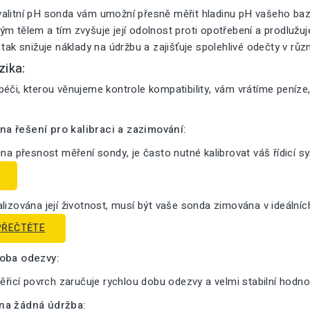
alitní pH sonda vám umožní přesně měřit hladinu pH vašeho bazé
m tělem a tím zvyšuje její odolnost proti opotřebení a prodlužuje 
 tak snižuje náklady na údržbu a zajišťuje spolehlivé odečty v růz
zika:
éči, kterou věnujeme kontrole kompatibility, vám vrátíme peníze
a řešení pro kalibraci a zazimování:
ěna přesnost měření sondy, je často nutné kalibrovat váš řídicí s
lizována její životnost, musí být vaše sonda zimována v ideální
PŘEČTĚTE
doba odezvy:
měřicí povrch zaručuje rychlou dobu odezvy a velmi stabilní hodno
na žádná údržba: