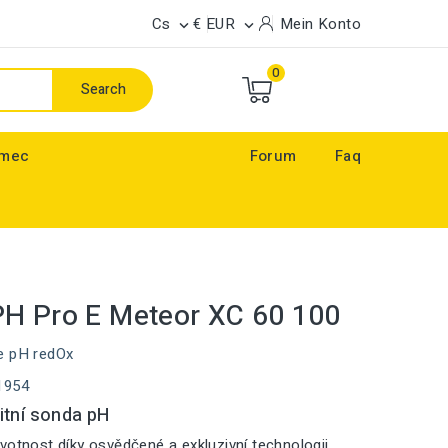
Cs
€ EUR
Mein Konto


0
Search
ímec
Forum
Faq
H Pro E Meteor XC 60 100
e pH redOx
1954
itní sonda pH
votnost díky osvědčené a exkluzivní technologii