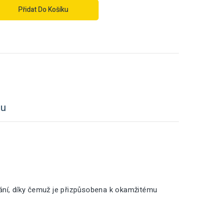
Přidat Do Košíku
tu
vání, díky čemuž je přizpůsobena k okamžitému