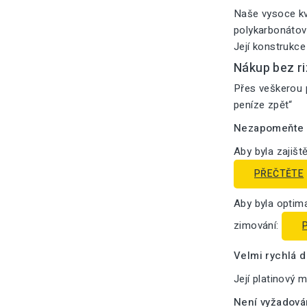
Naše vysoce kv
polykarbonátový
Její konstrukce
Nákup bez ri
Přes veškerou p
peníze zpět“
Nezapomeňte n
Aby byla zajišt
PŘEČTĚTE
Aby byla optima
zimování:
Velmi rychlá 
Její platinový 
Není vyžadová