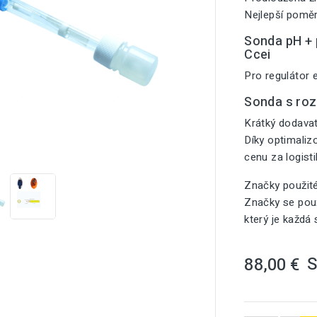
Nejlepší poměr
Sonda pH + p
Ccei
Pro regulátor 
Sonda s ro
Krátký dodavat
Díky optimali

cenu za logist
Značky použit
Značky se použ
který je každá
88,00 €