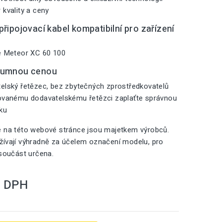
 kvality a ceny
řipojovací kabel kompatibilní pro zařízení
e Meteor XC 60 100
zumnou cenou
elský řetězec, bez zbytečných zprostředkovatelů
zovanému dodavatelskému řetězci zaplaťte správnou
iku
é na této webové stránce jsou majetkem výrobců.
ívají výhradně za účelem označení modelu, pro
 součást určena.
S DPH