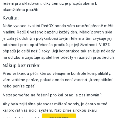
řešení pro skladování, díky čemuž je přizpůsobena k
okamžitému použití.
Kvalita:
Naše vysoce kvalitní RedOX sonda vám umožní přesně měřit
hladinu RedOX vašeho bazénu každý den. Měřící povrch skla
je zakryt odolným polykarbonátovým tělem a tím zvyšuje její
odolnost proti opotřebení a prodlužuje její životnost. V 82%
případů je delší než 3 roky. Její konstrukce tak snižuje náklady
na údržbu a zajišťuje spolehlivé odečty v různých prostředích.
Nákup bez rizika:
Přes veškerou péči, kterou věnujeme kontrole kompatibility,
vám vrátíme peníze, pokud sonda není vhodná: „kompatibilní
nebo peníze zpět“
Nezapomeňte na řešení pro kalibraci a zazimování:
Aby byla zajištěna přesnost měření sondy, je často nutné
kalibrovat váš řídicí systém. Nabízíme širokou škálu