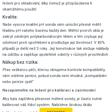
řešení pro skladování, díky čemuž je přizpůsobena k
okamžitému použití.
Kvalita:
Naše vysoce kvalitní pH sonda vám umožní přesně měřit
hladinu pH vašeho bazénu každý den. Měřící povrch skla je
zakryt odolným polykarbonátovým tělem a tím zvyšuje její
odolnost proti opotřebení a prodlužuje její životnost. V 82%
případů je delší než 3 roky. Její konstrukce tak snižuje náklady
na údržbu a zajišťuje spolehlivé odečty v různých prostředích.
Nákup bez rizika:
Přes veškerou péči, kterou věnujeme kontrole kompatibility,
vám vrátíme peníze, pokud sonda není vhodná: „kompatibilní
nebo peníze zpět“
Nezapomeňte na řešení pro kalibraci a zazimování:
Aby byla zajištěna přesnost měření sondy, je často nutné
kalibrovat váš řídicí systém. Nabízíme širokou škálu