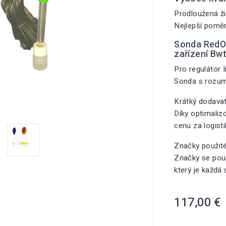
Prodloužená ži
Nejlepší poměr
Sonda RedOx
zařízení Bwt
Pro regulátor I
Sonda s rozu

Krátký dodavat
Díky optimali
cenu za logist
Značky použit
Značky se použ
který je každá
117,00 €