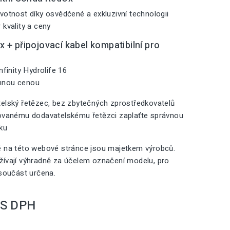
votnost díky osvědčené a exkluzivní technologii
 kvality a ceny
 + připojovací kabel kompatibilní pro
nfinity Hydrolife 16
mnou cenou
elský řetězec, bez zbytečných zprostředkovatelů
zovanému dodavatelskému řetězci zaplaťte správnou
iku
é na této webové stránce jsou majetkem výrobců.
ívají výhradně za účelem označení modelu, pro
 součást určena.
S DPH