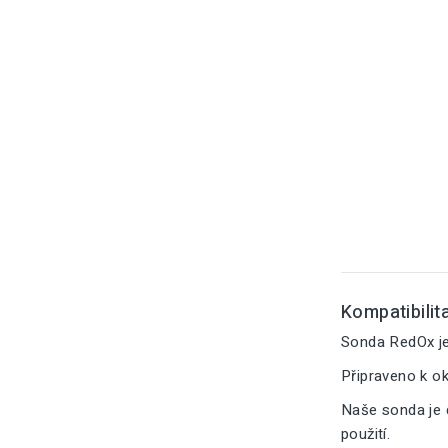
Kompatibilita
Sonda RedOx je 
Připraveno k o
Naše sonda je 
použití.