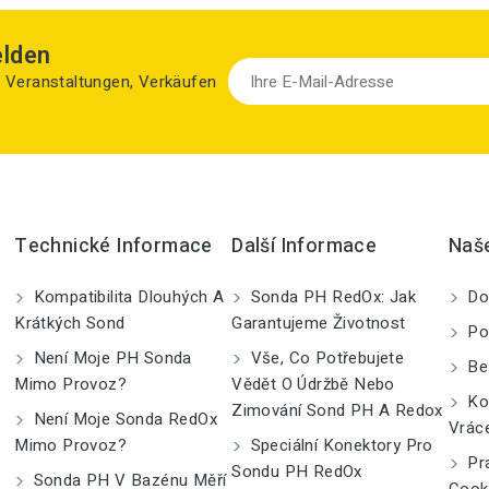
elden
zu Veranstaltungen, Verkäufen
Technické Informace
Další Informace
Naš
Kompatibilita Dlouhých A
Sonda PH RedOx: Jak
Do
Krátkých Sond
Garantujeme Životnost
Po
Není Moje PH Sonda
Vše, Co Potřebujete
Be
Mimo Provoz?
Vědět O Údržbě Nebo
Kom
Zimování Sond PH A Redox
Není Moje Sonda RedOx
Vrác
Mimo Provoz?
Speciální Konektory Pro
Pra
Sondu PH RedOx
Sonda PH V Bazénu Měří