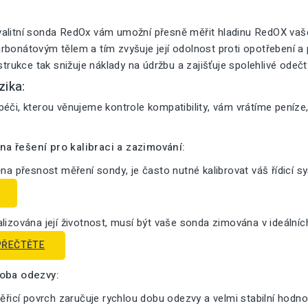
alitní sonda RedOx vám umožní přesně měřit hladinu RedOX vašeh
bonátovým tělem a tím zvyšuje její odolnost proti opotřebení a pr
nstrukce tak snižuje náklady na údržbu a zajišťuje spolehlivé odeč
zika:
éči, kterou věnujeme kontrole kompatibility, vám vrátíme peníze
a řešení pro kalibraci a zazimování:
ěna přesnost měření sondy, je často nutné kalibrovat váš řídicí s
lizována její životnost, musí být vaše sonda zimována v ideální
PŘEČTĚTE
doba odezvy:
měřicí povrch zaručuje rychlou dobu odezvy a velmi stabilní hodno