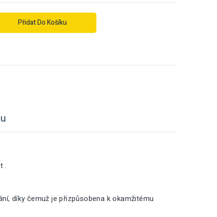
Přidat Do Košíku
tu
 .
vání, díky čemuž je přizpůsobena k okamžitému