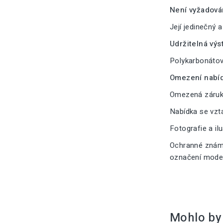
Není vyžadová
Její jedinečný 
Udržitelná výs
Polykarbonátové
Omezení nabíd
Omezená záruka
Nabídka se vzt
Fotografie a il
Ochranné známk
označení modelu
Mohlo by 