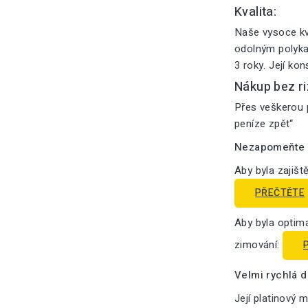
Kvalita:
Naše vysoce kv
odolným polykar
3 roky. Její ko
Nákup bez ri
Přes veškerou p
peníze zpět“
Nezapomeňte n
Aby byla zajišt
PŘEČTĚTE
Aby byla optima
zimování:
Velmi rychlá 
Její platinový 