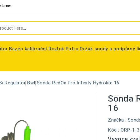
ol.com
átor
Bazén kalibrační Roztok Pufru
Držák sondy a podpůrný l
Si Regulátor
Bwt
Sonda RedOx Pro Infinity Hydrolife 16
Sonda R
16
Značka :
Sond
Kód
: ORP-1-3
Vysoce kval