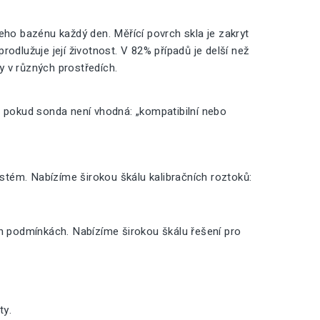
o bazénu každý den. Měřící povrch skla je zakryt
odlužuje její životnost. V 82% případů je delší než
ty v různých prostředích.
, pokud sonda není vhodná: „kompatibilní nebo
ystém. Nabízíme širokou škálu kalibračních roztoků:
ch podmínkách. Nabízíme širokou škálu řešení pro
ty.