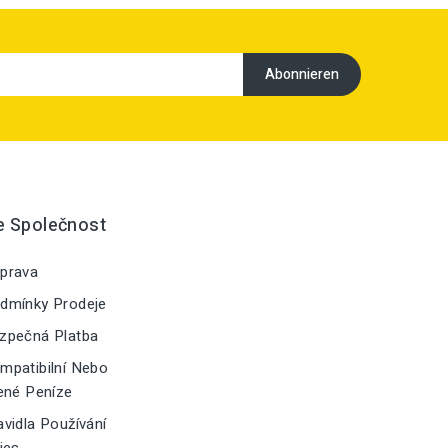
e Společnost
prava
dmínky Prodeje
zpečná Platba
patibilní Nebo
ené Peníze
vidla Používání