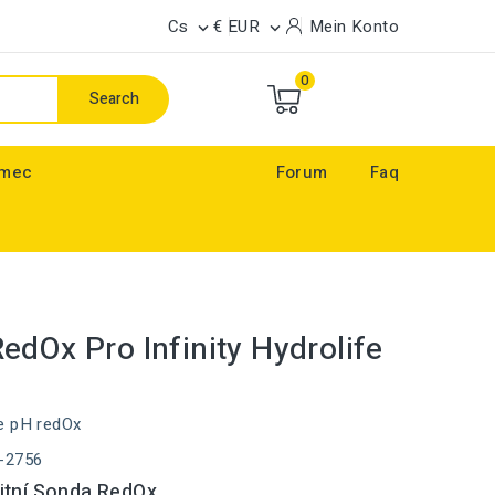
Cs
€ EUR
Mein Konto


0
Search
ímec
Forum
Faq
edOx Pro Infinity Hydrolife
e pH redOx
-2756
itní Sonda RedOx