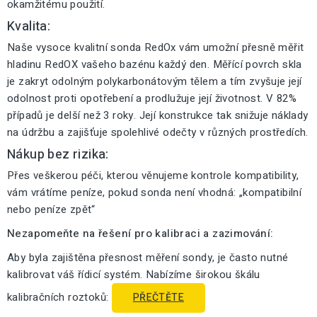
okamžitému použití.
Kvalita:
Naše vysoce kvalitní sonda RedOx vám umožní přesně měřit
hladinu RedOX vašeho bazénu každý den. Měřící povrch skla
je zakryt odolným polykarbonátovým tělem a tím zvyšuje její
odolnost proti opotřebení a prodlužuje její životnost. V 82%
případů je delší než 3 roky. Její konstrukce tak snižuje náklady
na údržbu a zajišťuje spolehlivé odečty v různých prostředích.
Nákup bez rizika:
Přes veškerou péči, kterou věnujeme kontrole kompatibility,
vám vrátíme peníze, pokud sonda není vhodná: „kompatibilní
nebo peníze zpět“
Nezapomeňte na řešení pro kalibraci a zazimování:
Aby byla zajištěna přesnost měření sondy, je často nutné
kalibrovat váš řídicí systém. Nabízíme širokou škálu
kalibračních roztoků:
PŘEČTĚTE