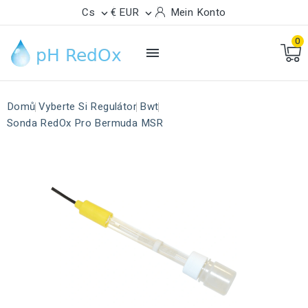
Cs
€ EUR
Mein Konto


0

Domů
Vyberte Si Regulátor
Bwt
Sonda RedOx Pro Bermuda MSR