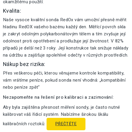
okamžitému použití.
Kvalita:
Naše vysoce kvalitní sonda RedOx vám umožní přesně měřit
hladinu RedOX vašeho bazénu každý den. Měřící povrch skla
je zakryt odolným polykarbonátovým tělem a tím zvyšuje její
odolnost proti opotřebení a prodlužuje její životnost. V 82%
případů je delší než 3 roky. Její konstrukce tak snižuje náklady
na údržbu a zajišťuje spolehlivé odečty v různých prostředích.
Nákup bez rizika:
Přes veškerou péči, kterou věnujeme kontrole kompatibility,
vám vrátíme peníze, pokud sonda není vhodná: „kompatibilní
nebo peníze zpět“
Nezapomeňte na řešení pro kalibraci a zazimování:
Aby byla zajištěna přesnost měření sondy, je často nutné
kalibrovat váš řídicí systém. Nabízíme širokou škálu
kalibračních roztoků:
PŘEČTĚTE