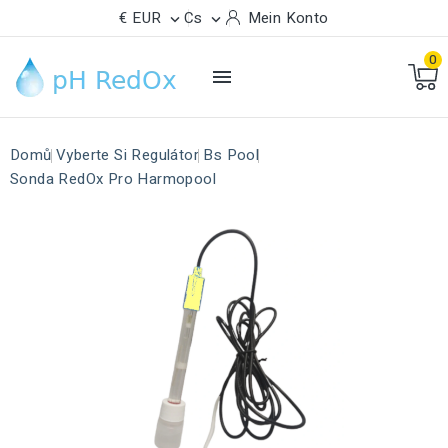
€ EUR
Cs
Mein Konto


0

Domů
Vyberte Si Regulátor
Bs Pool
Sonda RedOx Pro Harmopool