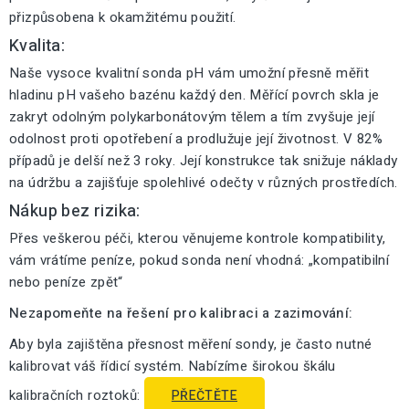
přizpůsobena k okamžitému použití.
Kvalita:
Naše vysoce kvalitní sonda pH vám umožní přesně měřit
hladinu pH vašeho bazénu každý den. Měřící povrch skla je
zakryt odolným polykarbonátovým tělem a tím zvyšuje její
odolnost proti opotřebení a prodlužuje její životnost. V 82%
případů je delší než 3 roky. Její konstrukce tak snižuje náklady
na údržbu a zajišťuje spolehlivé odečty v různých prostředích.
Nákup bez rizika:
Přes veškerou péči, kterou věnujeme kontrole kompatibility,
vám vrátíme peníze, pokud sonda není vhodná: „kompatibilní
nebo peníze zpět“
Nezapomeňte na řešení pro kalibraci a zazimování:
Aby byla zajištěna přesnost měření sondy, je často nutné
kalibrovat váš řídicí systém. Nabízíme širokou škálu
kalibračních roztoků:
PŘEČTĚTE