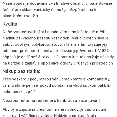
Naše sonda je dodávána uvnitř lahve obsahující patentované
řešení pro skladování, díky čemuž je přizpůsobena k
okamžitému použití.
Kvalita:
Naše vysoce kvalitní pH sonda vám umožní přesně měřit
hladinu pH vašeho bazénu každý den. Měřící povrch skla je
zakryt odolným polykarbonátovým tělem a tím zvyšuje její
odolnost proti opotřebení a prodlužuje její životnost. V 82%
případů je delší než 3 roky. Její konstrukce tak snižuje náklady
na údržbu a zajišťuje spolehlivé odečty v různých prostředích.
Nákup bez rizika:
Přes veškerou péči, kterou věnujeme kontrole kompatibility,
vám vrátíme peníze, pokud sonda není vhodná: „kompatibilní
nebo peníze zpět“
Nezapomeňte na řešení pro kalibraci a zazimování:
Aby byla zajištěna přesnost měření sondy, je často nutné
kalibrovat váš řídicí systém. Nabízíme širokou škálu