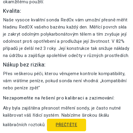
okamžitému použití.
Kvalita:
Naše vysoce kvalitní sonda RedOx vám umožní přesně měřit
hladinu RedOX vašeho bazénu každý den. Měřící povrch skla
je zakryt odolným polykarbonátovým tělem a tím zvyšuje její
odolnost proti opotřebení a prodlužuje její životnost. V 82%
případů je delší než 3 roky. Její konstrukce tak snižuje náklady
na údržbu a zajišťuje spolehlivé odečty v různých prostředích.
Nákup bez rizika:
Přes veškerou péči, kterou věnujeme kontrole kompatibility,
vám vrátíme peníze, pokud sonda není vhodná: „kompatibilní
nebo peníze zpět“
Nezapomeňte na řešení pro kalibraci a zazimování:
Aby byla zajištěna přesnost měření sondy, je často nutné
kalibrovat váš řídicí systém. Nabízíme širokou škálu
kalibračních roztoků:
PŘEČTĚTE