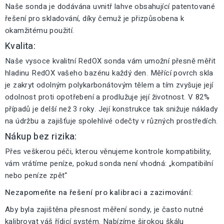
Naše sonda je dodávána uvnitř lahve obsahující patentované
řešení pro skladování, díky čemuž je přizpůsobena k
okamžitému použití.
Kvalita:
Naše vysoce kvalitní RedOX sonda vám umožní přesně měřit
hladinu RedOX vašeho bazénu každý den. Měřící povrch skla
je zakryt odolným polykarbonátovým tělem a tím zvyšuje její
odolnost proti opotřebení a prodlužuje její životnost. V 82%
případů je delší než 3 roky. Její konstrukce tak snižuje náklady
na údržbu a zajišťuje spolehlivé odečty v různých prostředích.
Nákup bez rizika:
Přes veškerou péči, kterou věnujeme kontrole kompatibility,
vám vrátíme peníze, pokud sonda není vhodná: „kompatibilní
nebo peníze zpět“
Nezapomeňte na řešení pro kalibraci a zazimování:
Aby byla zajištěna přesnost měření sondy, je často nutné
kalibrovat váš řídicí systém. Nabízíme širokou škálu