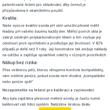
patentované řešení pro skladování, díky čemuž je
přizpůsobena k okamžitému použití.
Kvalita:
Naše vysoce kvalitní sonda pH vám umožní přesně měřit
hladinu pH vašeho bazénu každý den. Měřící povrch skla je
zakryt odolným polykarbonátovým tělem a tím zvyšuje její
odolnost proti opotřebení a prodlužuje její životnost. V 82%
případů je delší než 3 roky. Její konstrukce tak snižuje náklady
na údržbu a zajišťuje spolehlivé odečty v různých prostředích.
Nákup bez rizika:
Přes veškerou péči, kterou věnujeme kontrole kompatibility,
vám vrátíme peníze, pokud sonda není vhodná: „kompatibilní
nebo peníze zpět“
Nezapomeňte na řešení pro kalibraci a zazimování:
Aby byla zajištěna přesnost měření sondy, je často nutné
kalibrovat váš řídicí systém. Nabízíme širokou škálu