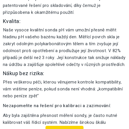
patentované řešení pro skladování, díky čemuž je
přizpůsobena k okamžitému použití.
Kvalita:
Naše vysoce kvalitní sonda pH vám umožní přesně měřit
hladinu pH vašeho bazénu každý den. Měřící povrch skla je
zakryt odolným polykarbonátovým tělem a tím zvyšuje její
odolnost proti opotřebení a prodlužuje její životnost. V 82%
případů je delší než 3 roky. Její konstrukce tak snižuje náklady
na údržbu a zajišťuje spolehlivé odečty v různých prostředích.
Nákup bez rizika:
Přes veškerou péči, kterou věnujeme kontrole kompatibility,
vám vrátíme peníze, pokud sonda není vhodná: „kompatibilní
nebo peníze zpět“
Nezapomeňte na řešení pro kalibraci a zazimování:
Aby byla zajištěna přesnost měření sondy, je často nutné
kalibrovat váš řídicí systém. Nabízíme širokou škálu