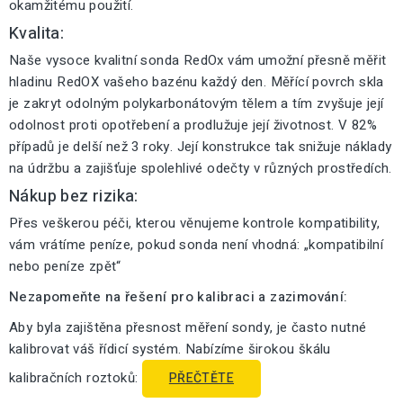
okamžitému použití.
Kvalita:
Naše vysoce kvalitní sonda RedOx vám umožní přesně měřit
hladinu RedOX vašeho bazénu každý den. Měřící povrch skla
je zakryt odolným polykarbonátovým tělem a tím zvyšuje její
odolnost proti opotřebení a prodlužuje její životnost. V 82%
případů je delší než 3 roky. Její konstrukce tak snižuje náklady
na údržbu a zajišťuje spolehlivé odečty v různých prostředích.
Nákup bez rizika:
Přes veškerou péči, kterou věnujeme kontrole kompatibility,
vám vrátíme peníze, pokud sonda není vhodná: „kompatibilní
nebo peníze zpět“
Nezapomeňte na řešení pro kalibraci a zazimování:
Aby byla zajištěna přesnost měření sondy, je často nutné
kalibrovat váš řídicí systém. Nabízíme širokou škálu
kalibračních roztoků:
PŘEČTĚTE