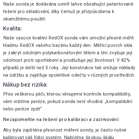
Naše sonda je dodávána uvnitř lahve obsahující patentované
řešení pro skladování, díky čemuž je přizpůsobena k
okamžitému použití.
Kvalita:
Naše vysoce kvalitní RedOX sonda vám umožní přesně měřit
hladinu RedOX vašeho bazénu každý den. Měřící povrch skla
je zakryt odolným polykarbonátovým tělem a tím zvyšuje její
odolnost proti opotřebení a prodlužuje její životnost. V 82%
případů je delší než 3 roky. Její konstrukce tak snižuje náklady
na údržbu a zajišťuje spolehlivé odečty v různých prostředích.
Nákup bez rizika:
Přes veškerou péči, kterou věnujeme kontrole kompatibility,
vám vrátíme peníze, pokud sonda není vhodná: „kompatibilní
nebo peníze zpět“
Nezapomeňte na řešení pro kalibraci a zazimování:
Aby byla zajištěna přesnost měření sondy, je často nutné
kalibrovat váš řídicí systém. Nabízíme širokou škálu