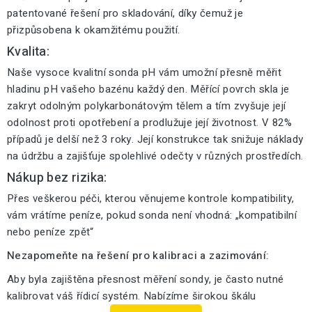
patentované řešení pro skladování, díky čemuž je
přizpůsobena k okamžitému použití.
Kvalita:
Naše vysoce kvalitní sonda pH vám umožní přesně měřit
hladinu pH vašeho bazénu každý den. Měřící povrch skla je
zakryt odolným polykarbonátovým tělem a tím zvyšuje její
odolnost proti opotřebení a prodlužuje její životnost. V 82%
případů je delší než 3 roky. Její konstrukce tak snižuje náklady
na údržbu a zajišťuje spolehlivé odečty v různých prostředích.
Nákup bez rizika:
Přes veškerou péči, kterou věnujeme kontrole kompatibility,
vám vrátíme peníze, pokud sonda není vhodná: „kompatibilní
nebo peníze zpět“
Nezapomeňte na řešení pro kalibraci a zazimování:
Aby byla zajištěna přesnost měření sondy, je často nutné
kalibrovat váš řídicí systém. Nabízíme širokou škálu