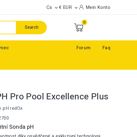
Cs
€ EUR
Mein Konto


0
Search
ímec
Forum
Faq
H Pro Pool Excellence Plus
e pH redOx
2700
itní Sonda pH
votnost díky osvědčené a exkluzivní technologii