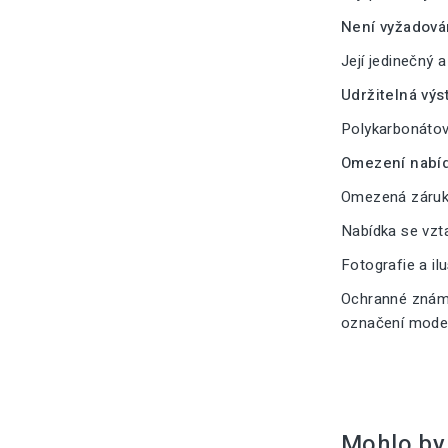
Není vyžadová
Její jedinečný 
Udržitelná výs
Polykarbonátové
Omezení nabíd
Omezená záruka
Nabídka se vzt
Fotografie a il
Ochranné známk
označení modelu
Mohlo by 