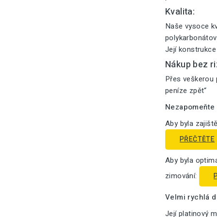
Kvalita:
Naše vysoce kv
polykarbonátový
Její konstrukce
Nákup bez ri
Přes veškerou p
peníze zpět“
Nezapomeňte n
Aby byla zajišt
PŘEČTĚTE
Aby byla optima
zimování:
Velmi rychlá 
Její platinový 