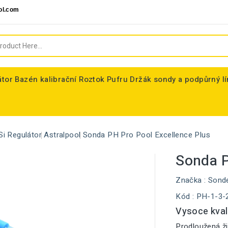
ol.com
átor
Bazén kalibrační Roztok Pufru
Držák sondy a podpůrný l
Si Regulátor
Astralpool
Sonda PH Pro Pool Excellence Plus
Sonda P
Značka :
Sond
Kód
: PH-1-3-
Vysoce kval
Prodloužená ži