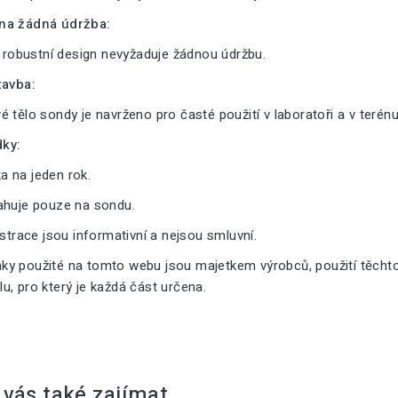
na žádná údržba:
a robustní design nevyžaduje žádnou údržbu.
tavba:
 tělo sondy je navrženo pro časté použití v laboratoři a v terénu
ky:
 na jeden rok.
ahuje pouze na sondu.
ustrace jsou informativní a nejsou smluvní.
y použité na tomto webu jsou majetkem výrobců, použití těcht
, pro který je každá část určena.
vás také zajímat