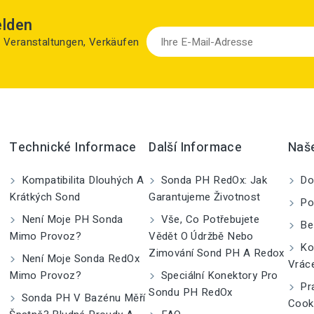
elden
zu Veranstaltungen, Verkäufen
Technické Informace
Další Informace
Naš
Kompatibilita Dlouhých A
Sonda PH RedOx: Jak
Do
Krátkých Sond
Garantujeme Životnost
Po
Není Moje PH Sonda
Vše, Co Potřebujete
Be
Mimo Provoz?
Vědět O Údržbě Nebo
Kom
Zimování Sond PH A Redox
Není Moje Sonda RedOx
Vrác
Mimo Provoz?
Speciální Konektory Pro
Pra
Sondu PH RedOx
Sonda PH V Bazénu Měří
Cook