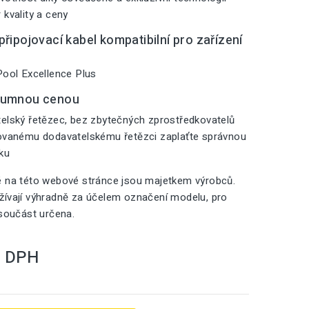
 kvality a ceny
řipojovací kabel kompatibilní pro zařízení
Pool Excellence Plus
zumnou cenou
elský řetězec, bez zbytečných zprostředkovatelů
zovanému dodavatelskému řetězci zaplaťte správnou
iku
é na této webové stránce jsou majetkem výrobců.
ívají výhradně za účelem označení modelu, pro
 součást určena.
S DPH