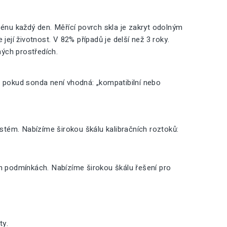
nu každý den. Měřící povrch skla je zakryt odolným
její životnost. V 82% případů je delší než 3 roky.
ných prostředích.
, pokud sonda není vhodná: „kompatibilní nebo
ystém. Nabízíme širokou škálu kalibračních roztoků:
ch podmínkách. Nabízíme širokou škálu řešení pro
ty.