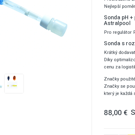
Nejlepší poměr
Sonda pH + p
Astralpool
Pro regulátor 
Sonda s ro
Krátký dodavat
Díky optimali

cenu za logist
Značky použit
Značky se použ
který je každá
88,00 €