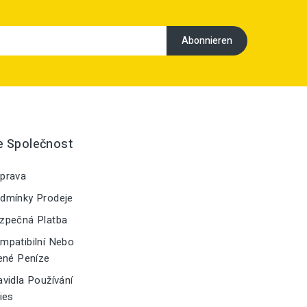
e Společnost
prava
dmínky Prodeje
zpečná Platba
patibilní Nebo
ené Peníze
vidla Používání
ies