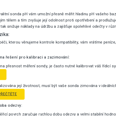
alitní sonda pH vám umožní přesně měřit hladinu pH vašeho bazé
m tělem a tím zvyšuje její odolnost proti opotřebení a prodlužuje 
 tak snižuje náklady na údržbu a zajišťuje spolehlivé odečty v růz
zika:
éči, kterou věnujeme kontrole kompatibility, vám vrátíme peníze
a řešení pro kalibraci a zazimování:
ěna přesnost měření sondy, je často nutné kalibrovat váš řídicí s
lizována její životnost, musí být vaše sonda zimována v ideální
PŘEČTĚTE
doba odezvy:
měřicí povrch zaručuje rychlou dobu odezvy a velmi stabilní hodno