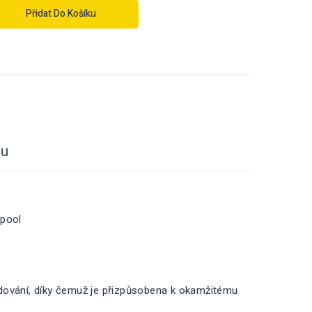
Přidat Do Košíku
tu
lpool
adování, díky čemuž je přizpůsobena k okamžitému