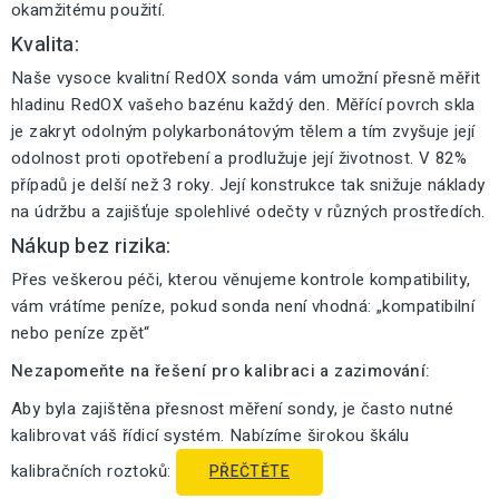
okamžitému použití.
Kvalita:
Naše vysoce kvalitní RedOX sonda vám umožní přesně měřit
hladinu RedOX vašeho bazénu každý den. Měřící povrch skla
je zakryt odolným polykarbonátovým tělem a tím zvyšuje její
odolnost proti opotřebení a prodlužuje její životnost. V 82%
případů je delší než 3 roky. Její konstrukce tak snižuje náklady
na údržbu a zajišťuje spolehlivé odečty v různých prostředích.
Nákup bez rizika:
Přes veškerou péči, kterou věnujeme kontrole kompatibility,
vám vrátíme peníze, pokud sonda není vhodná: „kompatibilní
nebo peníze zpět“
Nezapomeňte na řešení pro kalibraci a zazimování:
Aby byla zajištěna přesnost měření sondy, je často nutné
kalibrovat váš řídicí systém. Nabízíme širokou škálu
kalibračních roztoků:
PŘEČTĚTE