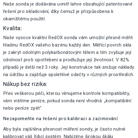
Naše sonda je dodávána uvnitř lahve obsahující patentované
řešení pro skladování, díky čemuž je přizpůsobena k
okamžitému použití.
Kvalita:
Naše vysoce kvalitní RedOX sonda vám umožní přesně měřit
hladinu RedOX vašeho bazénu každý den. Měřící povrch skla
je zakryt odolným polykarbonátovým tělem a tím zvyšuje její
odolnost proti opotřebení a prodlužuje její životnost. V 82%
případů je delší než 3 roky. Její konstrukce tak snižuje náklady
na údržbu a zajišťuje spolehlivé odečty v různých prostředích.
Nákup bez rizika:
Přes veškerou péči, kterou věnujeme kontrole kompatibility,
vám vrátíme peníze, pokud sonda není vhodná: „kompatibilní
nebo peníze zpět“
Nezapomeňte na řešení pro kalibraci a zazimování:
Aby byla zajištěna přesnost měření sondy, je často nutné
kalibrovat váš řídicí systém. Nabízíme širokou škálu