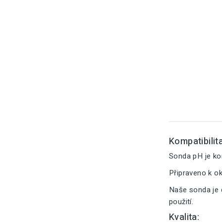
Kompatibilita
Sonda pH je ko
Připraveno k o
Naše sonda je 
použití.
Kvalita: