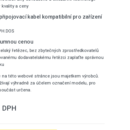
 kvality a ceny
řipojovací kabel kompatibilní pro zařízení
 PH.DOS
zumnou cenou
elský řetězec, bez zbytečných zprostředkovatelů
zovanému dodavatelskému řetězci zaplaťte správnou
iku
é na této webové stránce jsou majetkem výrobců.
ívají výhradně za účelem označení modelu, pro
 součást určena.
S DPH