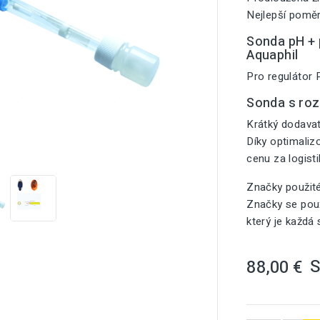
Nejlepší poměr
Sonda pH + p
Aquaphil
Pro regulátor
Sonda s ro
Krátký dodavat
Díky optimali

cenu za logist
Značky použit
Značky se použ
který je každá
88,00 €