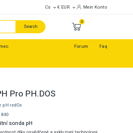
Cs
€ EUR
Mein Konto


0
Search
ímec
Forum
Faq
PH Pro PH.DOS
e pH redOx
1840
itní sonda pH
votnost díky osvědčené a exkluzivní technologii