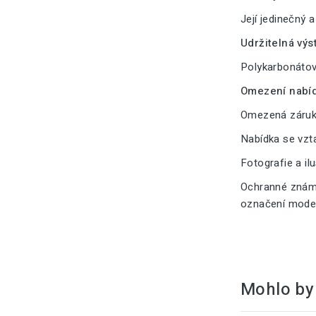
Její jedinečný 
Udržitelná výs
Polykarbonátové
Omezení nabíd
Omezená záruka
Nabídka se vzt
Fotografie a il
Ochranné známk
označení modelu
Mohlo by 