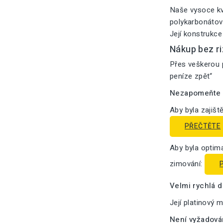
Naše vysoce kv
polykarbonátový
Její konstrukce
Nákup bez ri
Přes veškerou p
peníze zpět“
Nezapomeňte n
Aby byla zajišt
PŘEČTĚTE
Aby byla optima
zimování:
Velmi rychlá 
Její platinový 
Není vyžadová