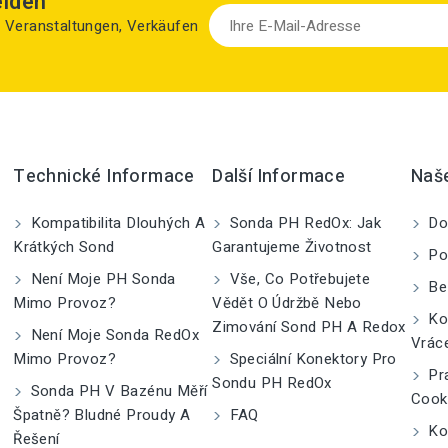
elden
zu Veranstaltungen, Verkäufen
Technické Informace
Další Informace
Naš
Kompatibilita Dlouhých A
Sonda PH RedOx: Jak
Do
Krátkých Sond
Garantujeme Životnost
Po
Není Moje PH Sonda
Vše, Co Potřebujete
Be
Mimo Provoz?
Vědět O Údržbě Nebo
Kom
Zimování Sond PH A Redox
Není Moje Sonda RedOx
Vrác
Mimo Provoz?
Speciální Konektory Pro
Pra
Sondu PH RedOx
Sonda PH V Bazénu Měří
Cook
Špatně? Bludné Proudy A
FAQ
Kon
Řešení