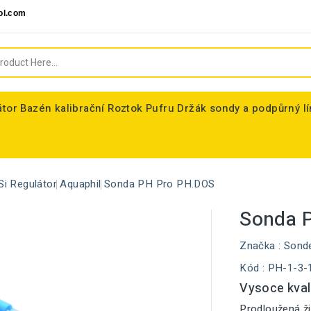
ol.com
átor
Bazén kalibrační Roztok Pufru
Držák sondy a podpůrný l
Si Regulátor
Aquaphil
Sonda PH Pro PH.DOS
Sonda 
Značka :
Sond
Kód
: PH-1-3-
Vysoce kval
Prodloužená ži