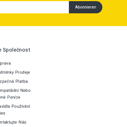
e Společnost
prava
dmínky Prodeje
zpečná Platba
patibilní Nebo
ené Peníze
vidla Používání
ies
taktujte Nás