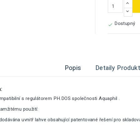
Dostupný

Popis
Detaily Produk
:
mpatibilní s regulátorem PH.DOS společnosti Aquaphil .
kamžitému použití:
dodávána uvnitř lahve obsahující patentované řešení pro sklado