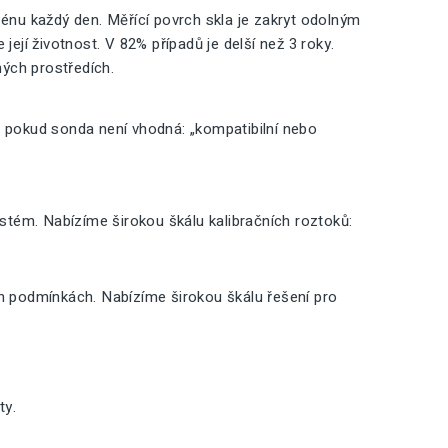
nu každý den. Měřící povrch skla je zakryt odolným
její životnost. V 82% případů je delší než 3 roky.
ných prostředích.
, pokud sonda není vhodná: „kompatibilní nebo
ystém. Nabízíme širokou škálu kalibračních roztoků:
ch podmínkách. Nabízíme širokou škálu řešení pro
ty.