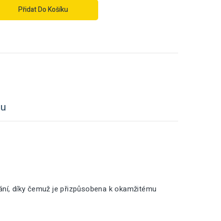
Přidat Do Košíku
tu
vání, díky čemuž je přizpůsobena k okamžitému