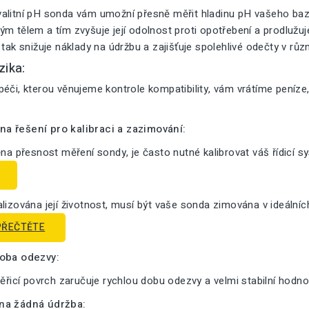
alitní pH sonda vám umožní přesně měřit hladinu pH vašeho bazé
m tělem a tím zvyšuje její odolnost proti opotřebení a prodlužuje 
 tak snižuje náklady na údržbu a zajišťuje spolehlivé odečty v růz
zika:
éči, kterou věnujeme kontrole kompatibility, vám vrátíme peníze
a řešení pro kalibraci a zazimování:
ěna přesnost měření sondy, je často nutné kalibrovat váš řídicí s
lizována její životnost, musí být vaše sonda zimována v ideální
PŘEČTĚTE
doba odezvy:
měřicí povrch zaručuje rychlou dobu odezvy a velmi stabilní hodno
na žádná údržba: