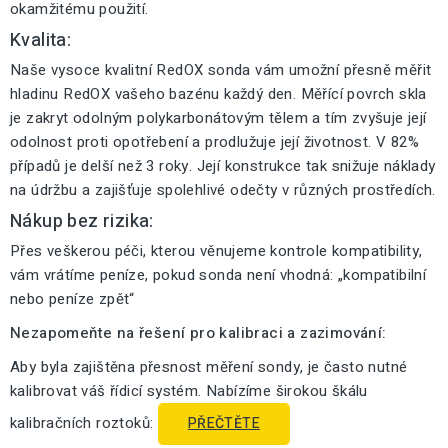
okamžitému použití.
Kvalita:
Naše vysoce kvalitní RedOX sonda vám umožní přesně měřit
hladinu RedOX vašeho bazénu každý den. Měřící povrch skla
je zakryt odolným polykarbonátovým tělem a tím zvyšuje její
odolnost proti opotřebení a prodlužuje její životnost. V 82%
případů je delší než 3 roky. Její konstrukce tak snižuje náklady
na údržbu a zajišťuje spolehlivé odečty v různých prostředích.
Nákup bez rizika:
Přes veškerou péči, kterou věnujeme kontrole kompatibility,
vám vrátíme peníze, pokud sonda není vhodná: „kompatibilní
nebo peníze zpět“
Nezapomeňte na řešení pro kalibraci a zazimování:
Aby byla zajištěna přesnost měření sondy, je často nutné
kalibrovat váš řídicí systém. Nabízíme širokou škálu
kalibračních roztoků:
PŘEČTĚTE