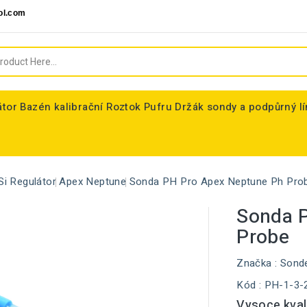
ol.com
átor
Bazén kalibrační Roztok Pufru
Držák sondy a podpůrný l
Si Regulátor
Apex Neptune
Sonda PH Pro Apex Neptune Ph Pro
Sonda 
Probe
Značka :
Sond
Kód
: PH-1-3-
Vysoce kval