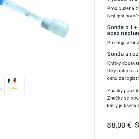
Prodloužená ži
Nejlepší poměr
Sonda pH + p
apex neptu
Pro regulátor 
Sonda s ro

Krátký dodavat
Díky optimali
cenu za logist
Značky použit
Značky se použ
který je každá
88,00 €