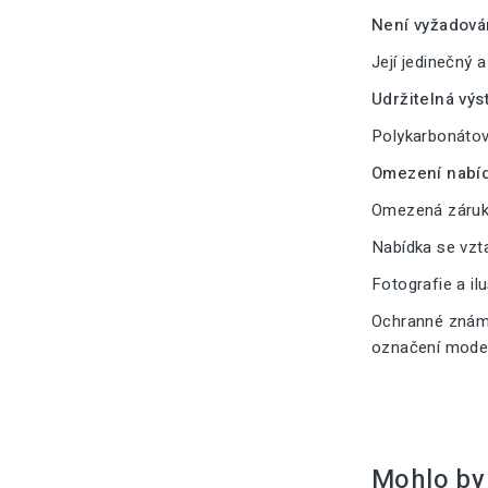
Není vyžadová
Její jedinečný 
Udržitelná výs
Polykarbonátové
Omezení nabíd
Omezená záruka
Nabídka se vzt
Fotografie a il
Ochranné známk
označení modelu
Mohlo by 