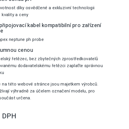
votnost díky osvědčené a exkluzivní technologii
 kvality a ceny
řipojovací kabel kompatibilní pro zařízení
ne
apex neptune ph probe
zumnou cenou
elský řetězec, bez zbytečných zprostředkovatelů
zovanému dodavatelskému řetězci zaplaťte správnou
iku
é na této webové stránce jsou majetkem výrobců.
ívají výhradně za účelem označení modelu, pro
 součást určena.
S DPH