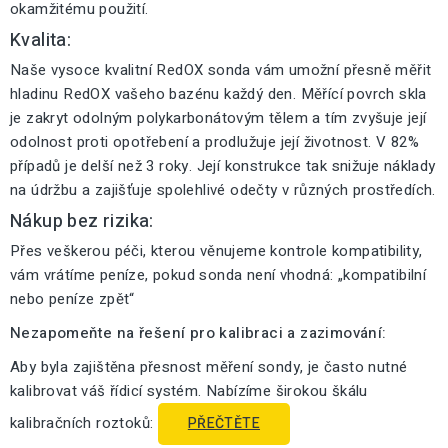
okamžitému použití.
Kvalita:
Naše vysoce kvalitní RedOX sonda vám umožní přesně měřit
hladinu RedOX vašeho bazénu každý den. Měřící povrch skla
je zakryt odolným polykarbonátovým tělem a tím zvyšuje její
odolnost proti opotřebení a prodlužuje její životnost. V 82%
případů je delší než 3 roky. Její konstrukce tak snižuje náklady
na údržbu a zajišťuje spolehlivé odečty v různých prostředích.
Nákup bez rizika:
Přes veškerou péči, kterou věnujeme kontrole kompatibility,
vám vrátíme peníze, pokud sonda není vhodná: „kompatibilní
nebo peníze zpět“
Nezapomeňte na řešení pro kalibraci a zazimování:
Aby byla zajištěna přesnost měření sondy, je často nutné
kalibrovat váš řídicí systém. Nabízíme širokou škálu
kalibračních roztoků:
PŘEČTĚTE