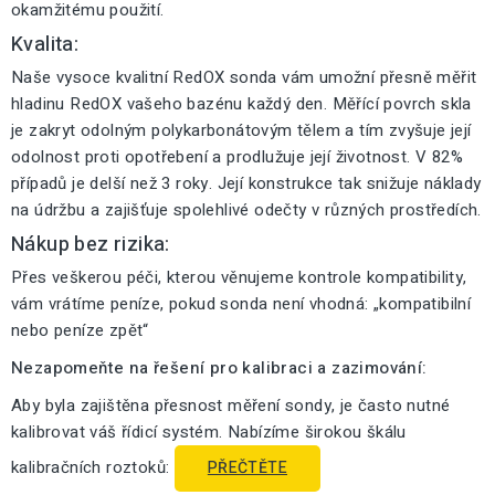
okamžitému použití.
Kvalita:
Naše vysoce kvalitní RedOX sonda vám umožní přesně měřit
hladinu RedOX vašeho bazénu každý den. Měřící povrch skla
je zakryt odolným polykarbonátovým tělem a tím zvyšuje její
odolnost proti opotřebení a prodlužuje její životnost. V 82%
případů je delší než 3 roky. Její konstrukce tak snižuje náklady
na údržbu a zajišťuje spolehlivé odečty v různých prostředích.
Nákup bez rizika:
Přes veškerou péči, kterou věnujeme kontrole kompatibility,
vám vrátíme peníze, pokud sonda není vhodná: „kompatibilní
nebo peníze zpět“
Nezapomeňte na řešení pro kalibraci a zazimování:
Aby byla zajištěna přesnost měření sondy, je často nutné
kalibrovat váš řídicí systém. Nabízíme širokou škálu
kalibračních roztoků:
PŘEČTĚTE