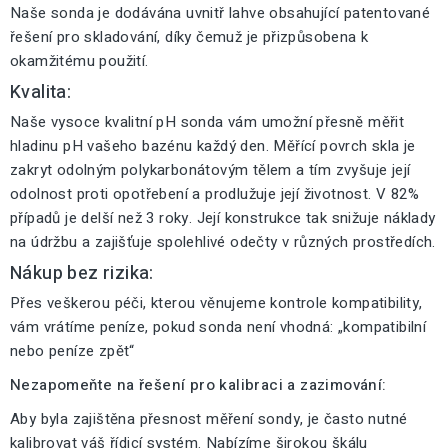
Naše sonda je dodávána uvnitř lahve obsahující patentované
řešení pro skladování, díky čemuž je přizpůsobena k
okamžitému použití.
Kvalita:
Naše vysoce kvalitní pH sonda vám umožní přesně měřit
hladinu pH vašeho bazénu každý den. Měřící povrch skla je
zakryt odolným polykarbonátovým tělem a tím zvyšuje její
odolnost proti opotřebení a prodlužuje její životnost. V 82%
případů je delší než 3 roky. Její konstrukce tak snižuje náklady
na údržbu a zajišťuje spolehlivé odečty v různých prostředích.
Nákup bez rizika:
Přes veškerou péči, kterou věnujeme kontrole kompatibility,
vám vrátíme peníze, pokud sonda není vhodná: „kompatibilní
nebo peníze zpět“
Nezapomeňte na řešení pro kalibraci a zazimování:
Aby byla zajištěna přesnost měření sondy, je často nutné
kalibrovat váš řídicí systém. Nabízíme širokou škálu