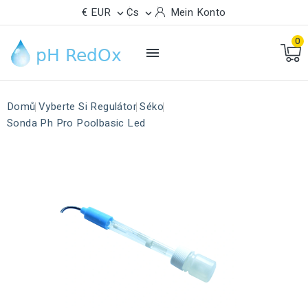
€ EUR
Cs
Mein Konto


0

Domů
Vyberte Si Regulátor
Séko
Sonda Ph Pro Poolbasic Led