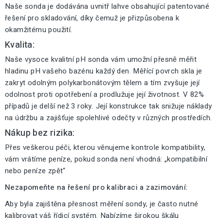
Naše sonda je dodávána uvnitř lahve obsahující patentované
řešení pro skladování, díky čemuž je přizpůsobena k
okamžitému použití.
Kvalita:
Naše vysoce kvalitní pH sonda vám umožní přesně měřit
hladinu pH vašeho bazénu každý den. Měřící povrch skla je
zakryt odolným polykarbonátovým tělem a tím zvyšuje její
odolnost proti opotřebení a prodlužuje její životnost. V 82%
případů je delší než 3 roky. Její konstrukce tak snižuje náklady
na údržbu a zajišťuje spolehlivé odečty v různých prostředích.
Nákup bez rizika:
Přes veškerou péči, kterou věnujeme kontrole kompatibility,
vám vrátíme peníze, pokud sonda není vhodná: „kompatibilní
nebo peníze zpět“
Nezapomeňte na řešení pro kalibraci a zazimování:
Aby byla zajištěna přesnost měření sondy, je často nutné
kalibrovat váš řídicí systém. Nabízíme širokou škálu