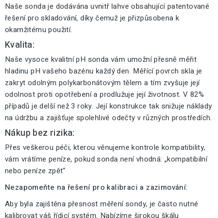
Naše sonda je dodávána uvnitř lahve obsahující patentované
řešení pro skladování, díky čemuž je přizpůsobena k
okamžitému použití.
Kvalita:
Naše vysoce kvalitní pH sonda vám umožní přesně měřit
hladinu pH vašeho bazénu každý den. Měřící povrch skla je
zakryt odolným polykarbonátovým tělem a tím zvyšuje její
odolnost proti opotřebení a prodlužuje její životnost. V 82%
případů je delší než 3 roky. Její konstrukce tak snižuje náklady
na údržbu a zajišťuje spolehlivé odečty v různých prostředích.
Nákup bez rizika:
Přes veškerou péči, kterou věnujeme kontrole kompatibility,
vám vrátíme peníze, pokud sonda není vhodná: „kompatibilní
nebo peníze zpět“
Nezapomeňte na řešení pro kalibraci a zazimování:
Aby byla zajištěna přesnost měření sondy, je často nutné
kalibrovat váš řídicí systém. Nabízíme širokou škálu