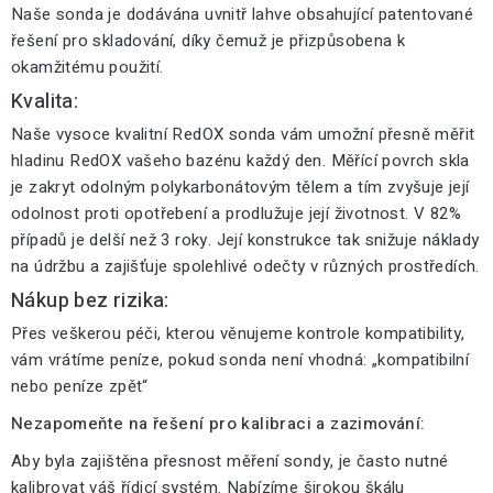
Naše sonda je dodávána uvnitř lahve obsahující patentované
řešení pro skladování, díky čemuž je přizpůsobena k
okamžitému použití.
Kvalita:
Naše vysoce kvalitní RedOX sonda vám umožní přesně měřit
hladinu RedOX vašeho bazénu každý den. Měřící povrch skla
je zakryt odolným polykarbonátovým tělem a tím zvyšuje její
odolnost proti opotřebení a prodlužuje její životnost. V 82%
případů je delší než 3 roky. Její konstrukce tak snižuje náklady
na údržbu a zajišťuje spolehlivé odečty v různých prostředích.
Nákup bez rizika:
Přes veškerou péči, kterou věnujeme kontrole kompatibility,
vám vrátíme peníze, pokud sonda není vhodná: „kompatibilní
nebo peníze zpět“
Nezapomeňte na řešení pro kalibraci a zazimování:
Aby byla zajištěna přesnost měření sondy, je často nutné
kalibrovat váš řídicí systém. Nabízíme širokou škálu