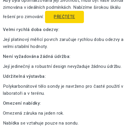
Aby byla optimalizována její životnost, musí být vaše sonda
zimována v ideálních podmínkách. Nabízíme širokou škálu
řešení pro zimování:
PŘEČTĚTE
Velmi rychlá doba odezvy:
Její platinový měřicí povrch zaručuje rychlou dobu odezvy a
velmi stabilní hodnoty.
Není vyžadována žádná údržba:
Její jedinečný a robustní design nevyžaduje žádnou údržbu.
Udržitelná výstavba:
Polykarbonátové tělo sondy je navrženo pro časté použití v
laboratoři a v terénu.
Omezení nabídky:
Omezená záruka na jeden rok.
Nabídka se vztahuje pouze na sondu.