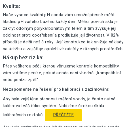
Kvalita:
Naše vysoce kvalitní pH sonda vám umožní přesně měřit
hladinu pH vašeho bazénu každý den. Měřící povrch skla je
zakryt odolným polykarbonátovým tělem a tím zvyšuje její
odolnost proti opotřebení a prodlužuje její životnost. V 82%
případů je delší než 3 roky. Její konstrukce tak snižuje náklady
na údržbu a zajišťuje spolehlivé odečty v různých prostředích.
Nákup bez rizika:
Přes veškerou péči, kterou věnujeme kontrole kompatibility,
vám vrátíme peníze, pokud sonda není vhodná: „kompatibilní
nebo peníze zpět“
Nezapomeňte na řešení pro kalibraci a zazimování:
Aby byla zajištěna přesnost měření sondy, je často nutné
kalibrovat váš řídicí systém. Nabízíme širokou škálu
kalibračních roztoků:
PŘEČTĚTE