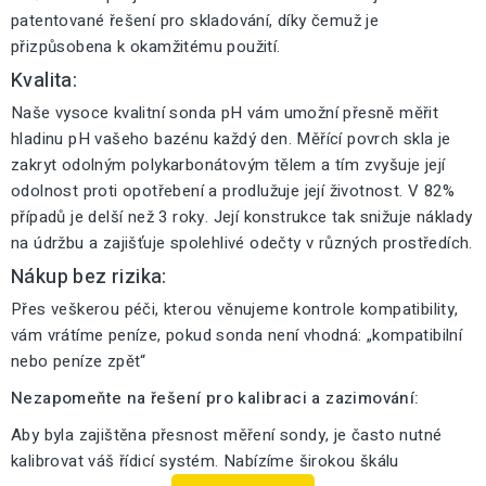
patentované řešení pro skladování, díky čemuž je
přizpůsobena k okamžitému použití.
Kvalita:
Naše vysoce kvalitní sonda pH vám umožní přesně měřit
hladinu pH vašeho bazénu každý den. Měřící povrch skla je
zakryt odolným polykarbonátovým tělem a tím zvyšuje její
odolnost proti opotřebení a prodlužuje její životnost. V 82%
případů je delší než 3 roky. Její konstrukce tak snižuje náklady
na údržbu a zajišťuje spolehlivé odečty v různých prostředích.
Nákup bez rizika:
Přes veškerou péči, kterou věnujeme kontrole kompatibility,
vám vrátíme peníze, pokud sonda není vhodná: „kompatibilní
nebo peníze zpět“
Nezapomeňte na řešení pro kalibraci a zazimování:
Aby byla zajištěna přesnost měření sondy, je často nutné
kalibrovat váš řídicí systém. Nabízíme širokou škálu