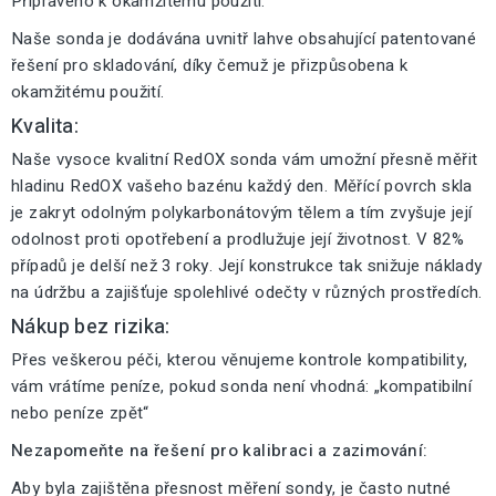
Připraveno k okamžitému použití:
Naše sonda je dodávána uvnitř lahve obsahující patentované
řešení pro skladování, díky čemuž je přizpůsobena k
okamžitému použití.
Kvalita:
Naše vysoce kvalitní RedOX sonda vám umožní přesně měřit
hladinu RedOX vašeho bazénu každý den. Měřící povrch skla
je zakryt odolným polykarbonátovým tělem a tím zvyšuje její
odolnost proti opotřebení a prodlužuje její životnost. V 82%
případů je delší než 3 roky. Její konstrukce tak snižuje náklady
na údržbu a zajišťuje spolehlivé odečty v různých prostředích.
Nákup bez rizika:
Přes veškerou péči, kterou věnujeme kontrole kompatibility,
vám vrátíme peníze, pokud sonda není vhodná: „kompatibilní
nebo peníze zpět“
Nezapomeňte na řešení pro kalibraci a zazimování:
Aby byla zajištěna přesnost měření sondy, je často nutné