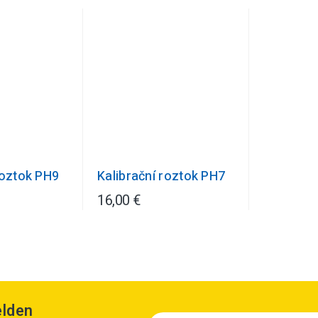
roztok PH9
Kalibrační roztok PH7
16,00 €
elden