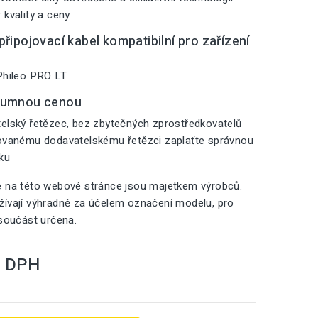
 kvality a ceny
řipojovací kabel kompatibilní pro zařízení
Phileo PRO LT
zumnou cenou
elský řetězec, bez zbytečných zprostředkovatelů
zovanému dodavatelskému řetězci zaplaťte správnou
iku
é na této webové stránce jsou majetkem výrobců.
ívají výhradně za účelem označení modelu, pro
 součást určena.
S DPH