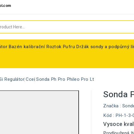
ol.com
átor
Bazén kalibrační Roztok Pufru
Držák sondy a podpůrný l
Si Regulátor
Ccei
Sonda Ph Pro Phileo Pro Lt
Sonda P
Značka :
Sond
Kód :
PH-1-3-
Vysoce kval
Prodloužená ži