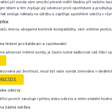
alitní pH sonda vám umožní přesně měřit hladinu pH vašeho bazé
m tělem a tím zvyšuje její odolnost proti opotřebení a prodlužuje 
 tak snižuje náklady na údržbu a zajišťuje spolehlivé odečty v růz
zika:
éči, kterou věnujeme kontrole kompatibility, vám vrátíme peníze
a řešení pro kalibraci a zazimování:
ěna přesnost měření sondy, je často nutné kalibrovat váš řídicí s
lizována její životnost, musí být vaše sonda zimována v ideální
PŘEČTĚTE
doba odezvy:
měřicí povrch zaručuje rychlou dobu odezvy a velmi stabilní hodno
na žádná údržba: