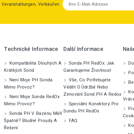
zu Veranstaltungen, Verkäufen
Technické Informace
Další Informace
Naš
Kompatibilita Dlouhých A
Sonda PH RedOx: Jak
Do
Krátkých Sond
Garantujeme Životnost
Po
Není Moje PH Sonda
Vše, Co Potřebujete
Be
Mimo Provoz?
Vědět O Údržbě Nebo
Kom
Zimování Sond PH A Redox
Není Moje Sonda RedOx
Vrác
Mimo Provoz?
Speciální Konektory Pro
Pra
Sondu PH RedOx
Sonda PH V Bazénu Měří
Cook
Špatně? Bludné Proudy A
FAQ
Kon
Řešení