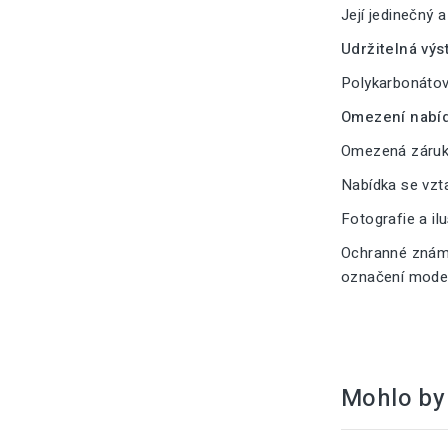
Její jedinečný 
Udržitelná výs
Polykarbonátové
Omezení nabíd
Omezená záruka
Nabídka se vzt
Fotografie a il
Ochranné známk
označení modelu
Mohlo by 