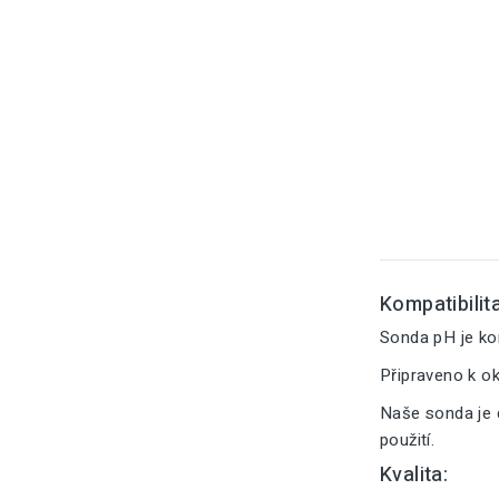
Kompatibilita
Sonda pH je ko
Připraveno k o
Naše sonda je 
použití.
Kvalita: