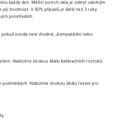
nu každý den. Měřící povrch skla je zakryt odolným
její životnost. V 82% případů je delší než 3 roky.
ných prostředích.
, pokud sonda není vhodná: „kompatibilní nebo
ystém. Nabízíme širokou škálu kalibračních roztoků:
ch podmínkách. Nabízíme širokou škálu řešení pro
ty.