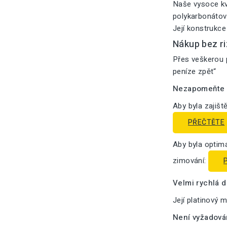
Naše vysoce kv
polykarbonátový
Její konstrukce
Nákup bez ri
Přes veškerou p
peníze zpět“
Nezapomeňte n
Aby byla zajišt
PŘEČTĚTE
Aby byla optima
zimování:
Velmi rychlá 
Její platinový 
Není vyžadová