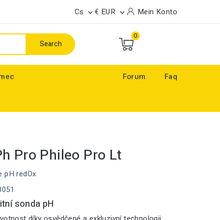
Cs
€ EUR
Mein Konto


0
Search
ímec
Forum
Faq
h Pro Phileo Pro Lt
e pH redOx
0051
itní sonda pH
votnost díky osvědčené a exkluzivní technologii