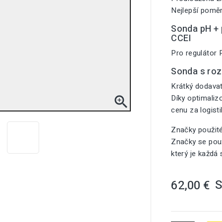
Nejlepší poměr
Sonda pH + p
CCEI
Pro regulátor 
Sonda s ro
Krátký dodavat
Díky optimali

cenu za logist
Značky použit
Značky se použ
který je každá
62,00 €