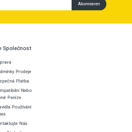
e Společnost
prava
dmínky Prodeje
zpečná Platba
patibilní Nebo
ené Peníze
vidla Používání
ies
taktujte Nás