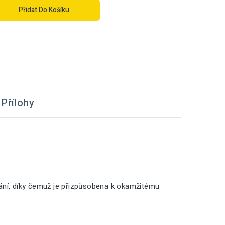
Přidat Do Košíku
Přílohy
vání, díky čemuž je přizpůsobena k okamžitému