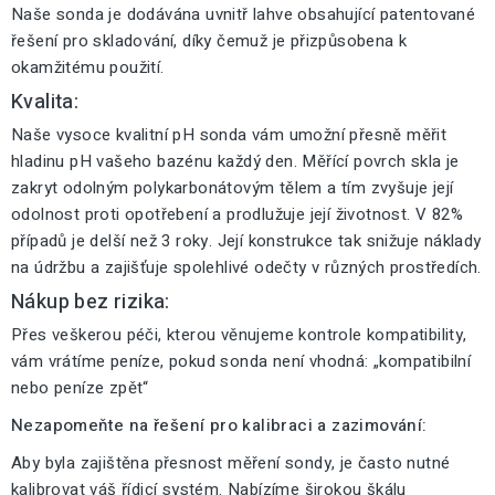
Naše sonda je dodávána uvnitř lahve obsahující patentované
řešení pro skladování, díky čemuž je přizpůsobena k
okamžitému použití.
Kvalita:
Naše vysoce kvalitní pH sonda vám umožní přesně měřit
hladinu pH vašeho bazénu každý den. Měřící povrch skla je
zakryt odolným polykarbonátovým tělem a tím zvyšuje její
odolnost proti opotřebení a prodlužuje její životnost. V 82%
případů je delší než 3 roky. Její konstrukce tak snižuje náklady
na údržbu a zajišťuje spolehlivé odečty v různých prostředích.
Nákup bez rizika:
Přes veškerou péči, kterou věnujeme kontrole kompatibility,
vám vrátíme peníze, pokud sonda není vhodná: „kompatibilní
nebo peníze zpět“
Nezapomeňte na řešení pro kalibraci a zazimování:
Aby byla zajištěna přesnost měření sondy, je často nutné
kalibrovat váš řídicí systém. Nabízíme širokou škálu