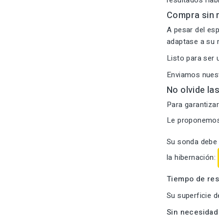
resultados fiab
Compra sin r
A pesar del esp
adaptase a su 
Listo para ser
Enviamos nuest
No olvide la
Para garantizar
Le proponemos 
Su sonda debe 
la hibernación:
Tiempo de res
Su superficie d
Sin necesidad