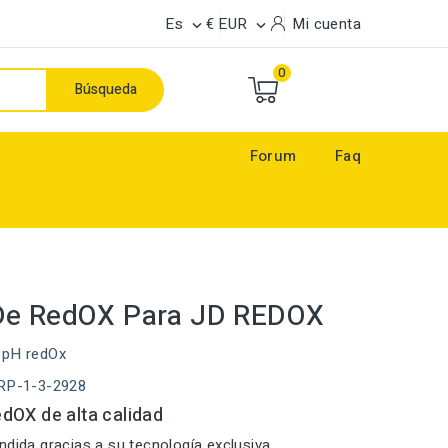
Es
€ EUR
Mi cuenta


0
Búsqueda
Forum
Faq
De RedOX Para JD REDOX
 pH redOx
ORP-1-3-2928
dOX de alta calidad
ndida gracias a su tecnología exclusiva