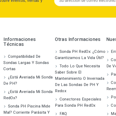
sobre eventos, ventas y
Informaciones
Otras Informaciones
Nue
Técnicas
Sonda PH RedOx: ¿Cómo
En
Compatibilidad De
Garantizamos La Vida Útil?
Con
Sondas Largas Y Sondas
Todo Lo Que Necesita
De V
Cortas
Saber Sobre El
Pa
¿Está Averiada Mi Sonda
Mantenimiento O Invernada
Co
De PH?
De Las Sondas De PH Y
Reem
Redox
¿Está Averiada Mi Sonda
Pol
RedOx?
Conectores Especiales
Para Sonda PH RedOx
Co
Sonda PH Piscina Mide
Mal? Corriente Parásita Y
FAQ
Map