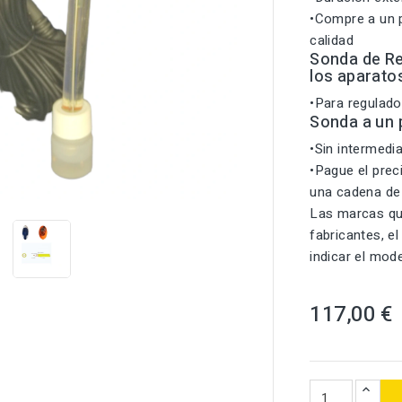
•Compre a un p
calidad
Sonda de Re
los aparato
•Para regulad
Sonda a un
•Sin intermedia
•Pague el preci

una cadena de
Las marcas qu
fabricantes, e
indicar el mod
117,00 €