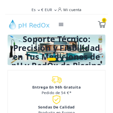
Es
€ EUR
Mi cuenta


0

Soporte Técnico:
Precisión y Fiabilidad
en Tus Mediciones de
pH y RedOx de Piscina
Entrega En 96h Gratuita
Pedido de 54 €*
Sondas De Calidad
Producto en Europa